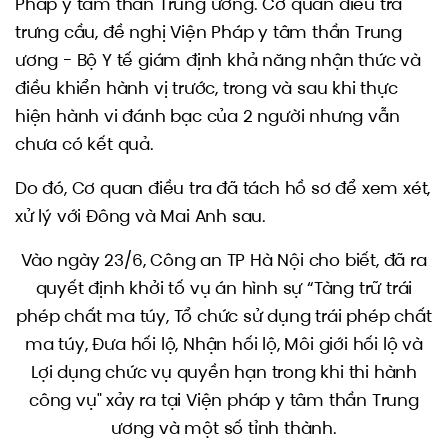
Pháp y tâm thần Trung ương. Cơ quan điều tra
trưng cầu, đề nghị Viện Pháp y tâm thần Trung
ương - Bộ Y tế giám định khả năng nhận thức và
điều khiển hành vị trước, trong và sau khi thực
hiện hành vi đánh bạc của 2 người nhưng vẫn
chưa có kết quả.
Do đó, Cơ quan điều tra đã tách hồ sơ để xem xét,
xử lý với Đông và Mai Anh sau.
Vào ngày 23/6, Công an TP Hà Nội cho biết, đã ra
quyết định khởi tố vụ án hình sự “Tàng trữ trái
phép chất ma túy, Tổ chức sử dụng trái phép chất
ma túy, Đưa hối lộ, Nhận hối lộ, Môi giới hối lộ và
Lợi dụng chức vụ quyền hạn trong khi thi hành
công vụ" xảy ra tại Viện pháp y tâm thần Trung
ương và một số tỉnh thành.