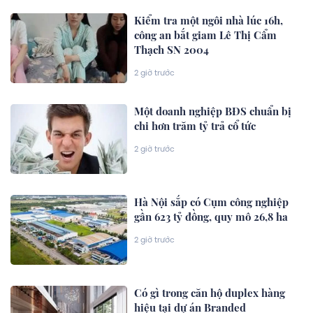
Kiểm tra một ngôi nhà lúc 16h,
công an bắt giam Lê Thị Cẩm
Thạch SN 2004
2 giờ trước
Một doanh nghiệp BĐS chuẩn bị
chi hơn trăm tỷ trả cổ tức
2 giờ trước
Hà Nội sắp có Cụm công nghiệp
gần 623 tỷ đồng, quy mô 26,8 ha
2 giờ trước
Có gì trong căn hộ duplex hàng
hiệu tại dự án Branded