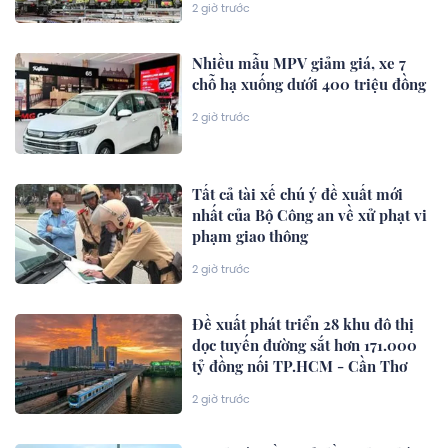
2 giờ trước
Nhiều mẫu MPV giảm giá, xe 7
chỗ hạ xuống dưới 400 triệu đồng
2 giờ trước
Tất cả tài xế chú ý đề xuất mới
nhất của Bộ Công an về xử phạt vi
phạm giao thông
2 giờ trước
Đề xuất phát triển 28 khu đô thị
dọc tuyến đường sắt hơn 171.000
tỷ đồng nối TP.HCM - Cần Thơ
2 giờ trước