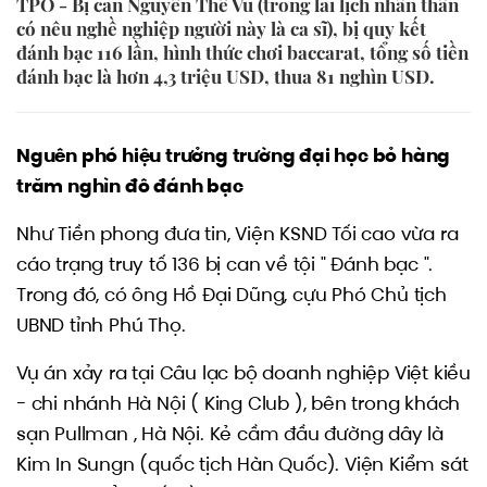
TPO - Bị can Nguyễn Thế Vũ (trong lai lịch nhân thân
có nêu nghề nghiệp người này là ca sĩ), bị quy kết
đánh bạc 116 lần, hình thức chơi baccarat, tổng số tiền
đánh bạc là hơn 4,3 triệu USD, thua 81 nghìn USD.
Nguên phó hiệu trưởng trường đại học bỏ hàng
trăm nghìn đô đánh bạc
Như Tiền phong đưa tin, Viện KSND Tối cao vừa ra
cáo trạng truy tố 136 bị can về tội " Đánh bạc ".
Trong đó, có ông Hồ Đại Dũng, cựu Phó Chủ tịch
UBND tỉnh Phú Thọ.
Vụ án xảy ra tại Câu lạc bộ doanh nghiệp Việt kiều
- chi nhánh Hà Nội ( King Club ), bên trong khách
sạn Pullman , Hà Nội. Kẻ cầm đầu đường dây là
Kim In Sungn (quốc tịch Hàn Quốc). Viện Kiểm sát