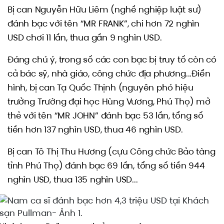
Bị can Nguyễn Hữu Liêm (nghề nghiệp luật sư)
đánh bạc với tên “MR FRANK”, chi hơn 72 nghìn
USD chơi 11 lần, thua gần 9 nghìn USD.
Đáng chú ý, trong số các con bạc bị truy tố còn có
cả bác sỹ, nhà giáo, công chức địa phương...Điển
hình, bị can Tạ Quốc Thịnh (nguyên phó hiệu
trưởng Trường đại học Hùng Vương, Phú Thọ) mở
thẻ với tên “MR JOHN” đánh bạc 53 lần, tổng số
tiền hơn 137 nghìn USD, thua 46 nghìn USD.
Bị can Tô Thị Thu Hương (cựu Công chức Bảo tàng
tỉnh Phú Thọ) đánh bạc 69 lần, tổng số tiền 944
nghìn USD, thua 135 nghìn USD...