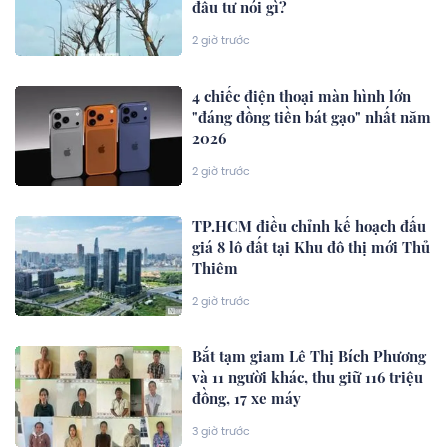
đầu tư nói gì?
2 giờ trước
4 chiếc điện thoại màn hình lớn
"đáng đồng tiền bát gạo" nhất năm
2026
2 giờ trước
TP.HCM điều chỉnh kế hoạch đấu
giá 8 lô đất tại Khu đô thị mới Thủ
Thiêm
2 giờ trước
Bắt tạm giam Lê Thị Bích Phương
và 11 người khác, thu giữ 116 triệu
đồng, 17 xe máy
3 giờ trước