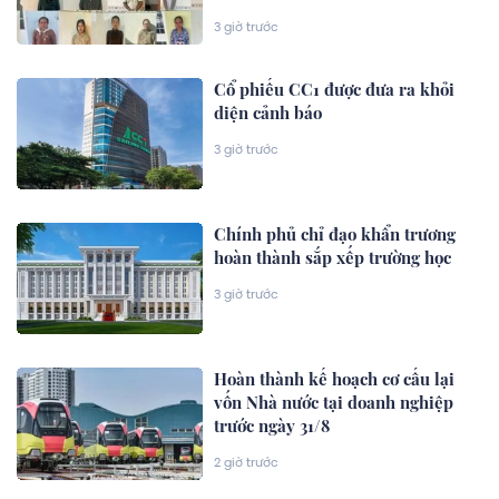
3 giờ trước
Cổ phiếu CC1 được đưa ra khỏi
diện cảnh báo
3 giờ trước
Chính phủ chỉ đạo khẩn trương
hoàn thành sắp xếp trường học
3 giờ trước
Hoàn thành kế hoạch cơ cấu lại
vốn Nhà nước tại doanh nghiệp
trước ngày 31/8
2 giờ trước