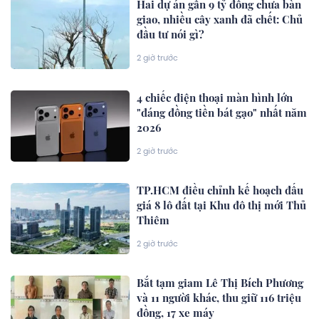
Hai dự án gần 9 tỷ đồng chưa bàn
giao, nhiều cây xanh đã chết: Chủ
đầu tư nói gì?
2 giờ trước
4 chiếc điện thoại màn hình lớn
"đáng đồng tiền bát gạo" nhất năm
2026
2 giờ trước
TP.HCM điều chỉnh kế hoạch đấu
giá 8 lô đất tại Khu đô thị mới Thủ
Thiêm
2 giờ trước
Bắt tạm giam Lê Thị Bích Phương
và 11 người khác, thu giữ 116 triệu
đồng, 17 xe máy