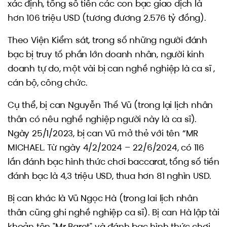
xác định, tổng số tiền các con bạc giao dịch là
hơn 106 triệu USD (tương đương 2.576 tỷ đồng).
Theo Viện Kiểm sát, trong số những người đánh
bạc bị truy tố phần lớn doanh nhân, người kinh
doanh tự do, một vài bị can nghề nghiệp là ca sĩ ,
cán bộ, công chức.
Cụ thể, bị can Nguyễn Thế Vũ (trong lại lịch nhân
thân có nêu nghề nghiệp người này là ca sĩ).
Ngày 25/1/2023, bị can Vũ mở thẻ với tên “MR
MICHAEL. Từ ngày 4/2/2024 – 22/6/2024, có 116
lần đánh bạc hình thức chơi baccarat, tổng số tiền
đánh bạc là 4,3 triệu USD, thua hơn 81 nghìn USD.
Bị can khác là Vũ Ngọc Hà (trong lai lịch nhân
thân cũng ghi nghề nghiệp ca sĩ). Bị can Hà lập tài
khoản tên "Mr Baret" và đánh bạc hình thức chơi