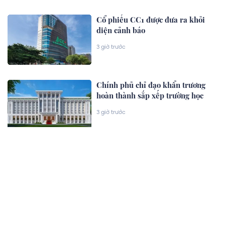
Cổ phiếu CC1 được đưa ra khỏi
diện cảnh báo
3 giờ trước
Chính phủ chỉ đạo khẩn trương
hoàn thành sắp xếp trường học
3 giờ trước
XEM THÊM
Chủ đề nổi bật
Góc nhìn
#goc-nhin