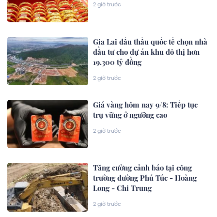
2 giờ trước
Gia Lai đấu thầu quốc tế chọn nhà
đầu tư cho dự án khu đô thị hơn
19.300 tỷ đồng
2 giờ trước
Giá vàng hôm nay 9/8: Tiếp tục
trụ vững ở ngưỡng cao
2 giờ trước
Tăng cường cảnh báo tại công
trường đường Phú Túc - Hoàng
Long - Chi Trung
2 giờ trước