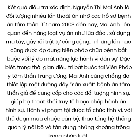
Kết quả điều tra xác định, Nguyễn Thị Mai Anh là
đối tượng nhiều lần thoát án nhờ các hồ sơ bệnh
án tâm thần. Từ năm 2008 đến nay, Mai Anh liên
quan đến hàng loạt vụ án như lừa đảo , sử dụng
ma túy, gây rối trật tự công cộng... nhưng lần nào
cũng được áp dụng biện pháp chữa bệnh bắt
buộc với lý do mất năng lực hành vi dân sự. Đặc
biệt, trong thời gian điều trị bắt buộc tại Viện Pháp
y tâm thần Trung ương, Mai Anh cùng chồng đã
thiết lập một đường dây “sản xuất” bệnh án tâm
thần giả để cung cấp cho các đối tượng hình sự,
giúp họ thoát khỏi truy tố hoặc chấp hành án
hình sự. Hành vi phạm tội được tổ chức tinh vi, với
thủ đoạn mua chuộc cán bộ, thao túng hệ thống
quản lý nội bộ và tận dụng những khoảng trống
trong pháp luật.