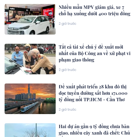
Nhiều mẫu MPV giảm giá, xe 7
chỗ hạ xuống dưới 400 triệu đồng
2 giờ trước
Tất cả tài xế chú ý đề xuất mới
nhất của Bộ Công an về xử phạt vi
phạm giao thông
2 giờ trước
Đề xuất phát triển 28 khu đô thị
dọc tuyến đường sắt hơn 171.000
tỷ đồng nối TP.HCM - Cần Thơ
2 giờ trước
Hai dự án gần 9 tỷ đồng chưa bàn
giao, nhiều cây xanh đã chết: Chủ