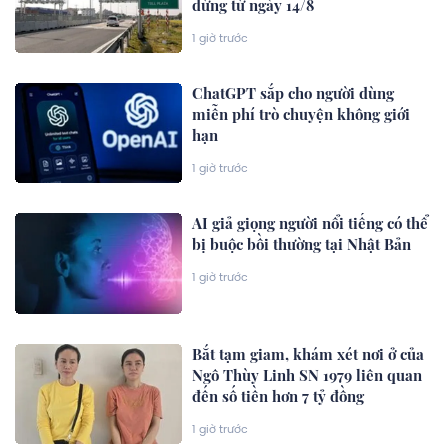
dừng từ ngày 14/8
1 giờ trước
ChatGPT sắp cho người dùng
miễn phí trò chuyện không giới
hạn
1 giờ trước
AI giả giọng người nổi tiếng có thể
bị buộc bồi thường tại Nhật Bản
1 giờ trước
Bắt tạm giam, khám xét nơi ở của
Ngô Thùy Linh SN 1979 liên quan
đến số tiền hơn 7 tỷ đồng
1 giờ trước