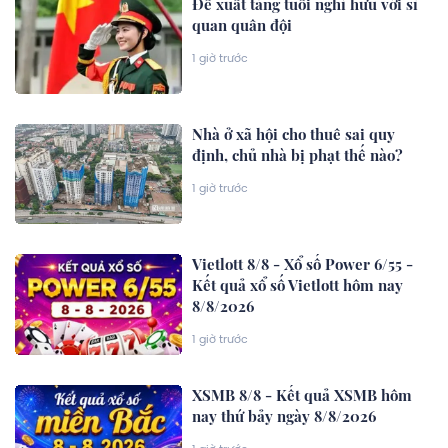
Đề xuất tăng tuổi nghỉ hưu với sĩ
quan quân đội
1 giờ trước
Nhà ở xã hội cho thuê sai quy
định, chủ nhà bị phạt thế nào?
1 giờ trước
Vietlott 8/8 - Xổ số Power 6/55 -
Kết quả xổ số Vietlott hôm nay
8/8/2026
1 giờ trước
XSMB 8/8 - Kết quả XSMB hôm
nay thứ bảy ngày 8/8/2026