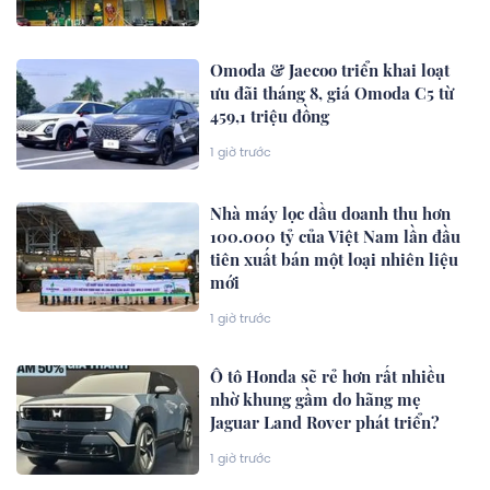
Omoda & Jaecoo triển khai loạt
ưu đãi tháng 8, giá Omoda C5 từ
459,1 triệu đồng
1 giờ trước
Nhà máy lọc dầu doanh thu hơn
100.000 tỷ của Việt Nam lần đầu
tiên xuất bán một loại nhiên liệu
mới
1 giờ trước
Ô tô Honda sẽ rẻ hơn rất nhiều
nhờ khung gầm do hãng mẹ
Jaguar Land Rover phát triển?
1 giờ trước