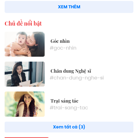
XEM THÊM
Chủ đề nổi bật
Góc nhìn
#goc-nhin
Chân dung Nghệ sĩ
#chan-dung-nghe-si
Trại sáng tác
#trai-sang-tac
Xem tất cả (3)