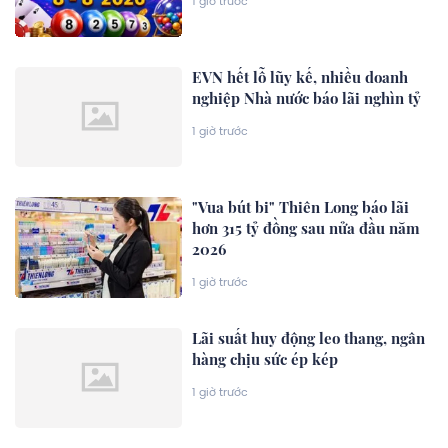
1 giờ trước
EVN hết lỗ lũy kế, nhiều doanh
nghiệp Nhà nước báo lãi nghìn tỷ
1 giờ trước
"Vua bút bi" Thiên Long báo lãi
hơn 315 tỷ đồng sau nửa đầu năm
2026
1 giờ trước
Lãi suất huy động leo thang, ngân
hàng chịu sức ép kép
1 giờ trước