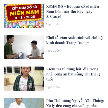
XSMN 8/8 - Kết quả xổ số miền
Nam hôm nay thứ Bảy ngày
8/8/2026
1 giờ trước
Khởi tố, cấm xuất cảnh với chủ hộ
kinh doanh Trang Dương
1 giờ trước
Kiểm tra tủ đựng bát, đĩa trong
nhà, công an bắt Sùng Thị Dụ 47
tuổi
1 giờ trước
Phó Thủ tướng Nguyễn Văn Thắng:
Xử lý đến cùng các vướng mắc,