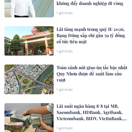
không đẩy doanh nghiệp đi vòng
1 giờ trước
Lãi tăng mạnh trong quý II/2026,
Rạng Đông sắp chi gần 59 tỷ đồng
cổ tức tiền mặt
1 giờ trước
Toàn cảnh nút giao ùn tắc bậc nhất
Quy Nhơn được đề xuất làm cầu
vượt
1 giờ trước
Lãi suất ngân hàng 8/8 tại MB,
Sacombank, HDBank, Agribank,
Vietcombank, BIDV, VietinBank,...
1 giờ trước