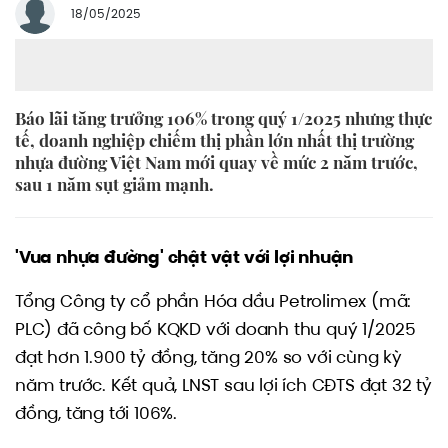
18/05/2025
Báo lãi tăng trưởng 106% trong quý 1/2025 nhưng thực
tế, doanh nghiệp chiếm thị phần lớn nhất thị trường
nhựa đường Việt Nam mới quay về mức 2 năm trước,
sau 1 năm sụt giảm mạnh.
'Vua nhựa đường' chật vật với lợi nhuận
Tổng Công ty cổ phần Hóa dầu Petrolimex (mã:
PLC) đã công bố KQKD với doanh thu quý 1/2025
đạt hơn 1.900 tỷ đồng, tăng 20% so với cùng kỳ
năm trước. Kết quả, LNST sau lợi ích CĐTS đạt 32 tỷ
đồng, tăng tới 106%.