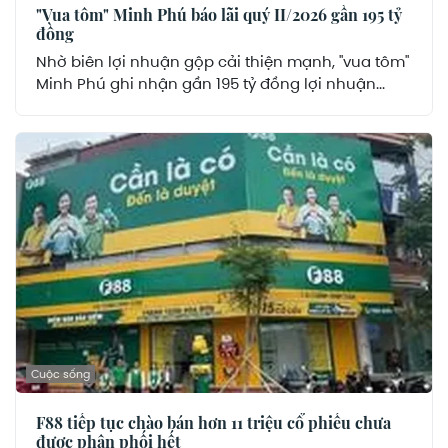
"Vua tôm" Minh Phú báo lãi quý II/2026 gần 195 tỷ
đồng
Nhờ biên lợi nhuận gộp cải thiện mạnh, "vua tôm"
Minh Phú ghi nhận gần 195 tỷ đồng lợi nhuận...
Cuộc sống
F88 tiếp tục chào bán hơn 11 triệu cổ phiếu chưa
được phân phối hết