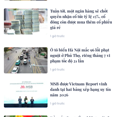
Tuần tới, một ngân hàng sẽ chốt
quyền nhận cổ tức tỷ lệ 15%, cổ
đông còn được mua thêm cổ phiếu
giá rẻ
1 giờ trước
Ô tô biển Hà Nội mắc 96 lỗi phạt
nguội ở Phú Thọ, riêng tháng 7 vi
phạm tốc độ 21 lần
1 giờ trước
MSB được Vietnam Report vinh
danh tại hai bảng xếp hạng uy tín
năm 2026
1 giờ trước