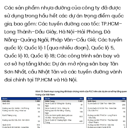
Các sản phẩm nhựa đường của công ty đã được
sử dụng trong hầu hết các dự án trọng điểm quốc
gia, bao gồm: Các tuyến đường cao tốc: TP.HCM–
Long Thành–Dầu Giây, Hà Nội–Hải Phòng, Đà
Nẵng–Quảng Ngãi, Pháp Vân–Cầu Giẽ; Các tuyến
quốc lộ: Quốc lộ 1 (qua nhiều đoạn), Quốc lộ 5,
Quốc lộ 10, Quốc lộ 18; Các công trình sân bay và
cơ sở hạ tầng khác: Dự án mở rộng sân bay Tân
Sơn Nhất, cầu Nhật Tân và các tuyến đường vành
đai chính tại TP.HCM và Hà Nội.