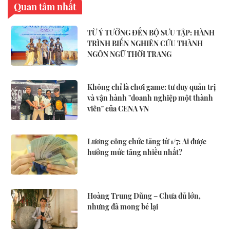
Quan tâm nhất
TỪ Ý TƯỞNG ĐẾN BỘ SƯU TẬP: HÀNH
TRÌNH BIẾN NGHIÊN CỨU THÀNH
NGÔN NGỮ THỜI TRANG
Không chỉ là chơi game: tư duy quản trị
và vận hành "doanh nghiệp một thành
viên" của CENA VN
Lương công chức tăng từ 1/7: Ai được
hưởng mức tăng nhiều nhất?
Hoàng Trung Dũng – Chưa đủ lớn,
nhưng đã mong bé lại