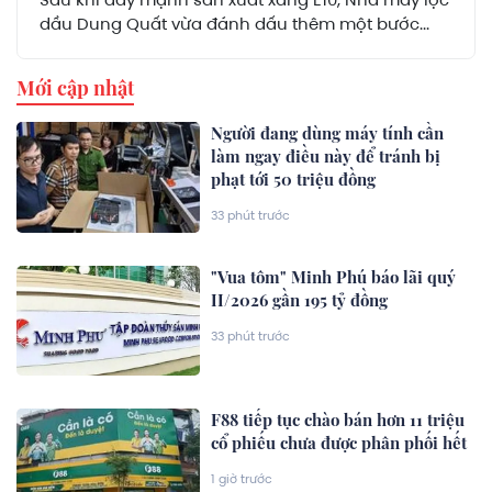
Sau khi đẩy mạnh sản xuất xăng E10, Nhà máy lọc
dầu Dung Quất vừa đánh dấu thêm một bước...
Mới cập nhật
Người đang dùng máy tính cần
làm ngay điều này để tránh bị
phạt tới 50 triệu đồng
33 phút trước
"Vua tôm" Minh Phú báo lãi quý
II/2026 gần 195 tỷ đồng
33 phút trước
F88 tiếp tục chào bán hơn 11 triệu
cổ phiếu chưa được phân phối hết
1 giờ trước