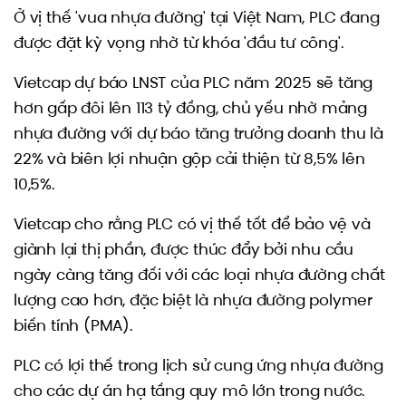
Ở vị thế 'vua nhựa đường' tại Việt Nam, PLC đang
được đặt kỳ vọng nhờ từ khóa 'đầu tư công'.
Vietcap dự báo LNST của PLC năm 2025 sẽ tăng
hơn gấp đôi lên 113 tỷ đồng, chủ yếu nhờ mảng
nhựa đường với dự báo tăng trưởng doanh thu là
22% và biên lợi nhuận gộp cải thiện từ 8,5% lên
10,5%.
Vietcap cho rằng PLC có vị thế tốt để bảo vệ và
giành lại thị phần, được thúc đẩy bởi nhu cầu
ngày càng tăng đối với các loại nhựa đường chất
lượng cao hơn, đặc biệt là nhựa đường polymer
biến tính (PMA).
PLC có lợi thế trong lịch sử cung ứng nhựa đường
cho các dự án hạ tầng quy mô lớn trong nước.