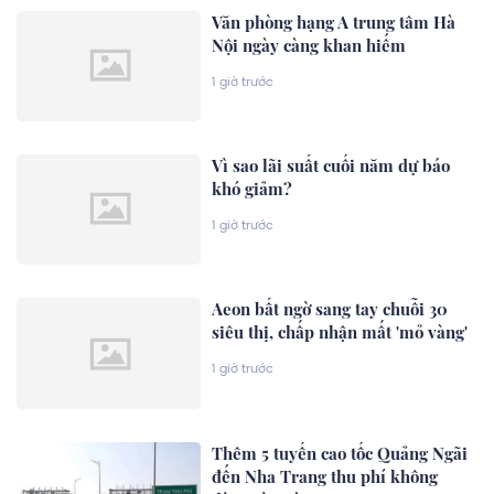
Văn phòng hạng A trung tâm Hà
Nội ngày càng khan hiếm
1 giờ trước
Vì sao lãi suất cuối năm dự báo
khó giảm?
1 giờ trước
Aeon bất ngờ sang tay chuỗi 30
siêu thị, chấp nhận mất 'mỏ vàng'
1 giờ trước
Thêm 5 tuyến cao tốc Quảng Ngãi
đến Nha Trang thu phí không