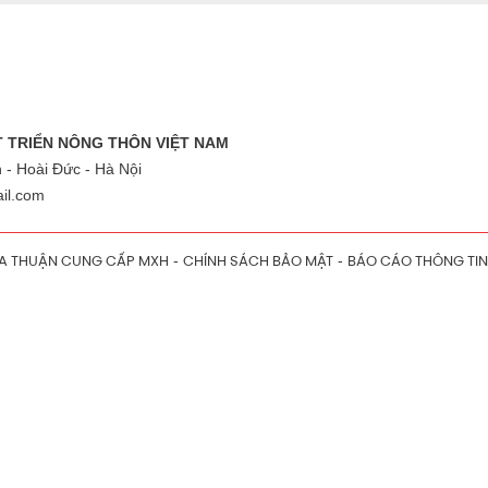
ÁT TRIỂN NÔNG THÔN VIỆT NAM
 - Hoài Đức - Hà Nội
il.com
A THUẬN CUNG CẤP MXH
-
CHÍNH SÁCH BẢO MẬT
-
BÁO CÁO THÔNG TIN