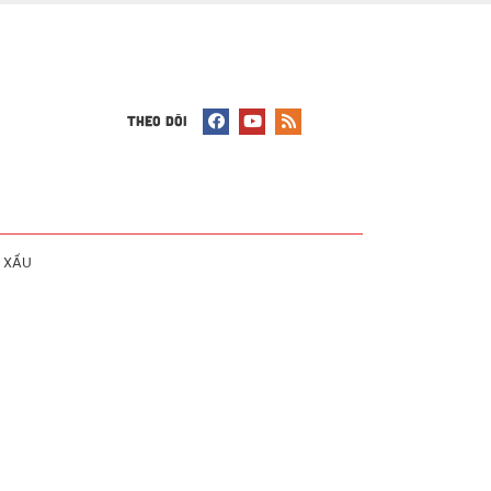
THEO DÕI
 XẤU