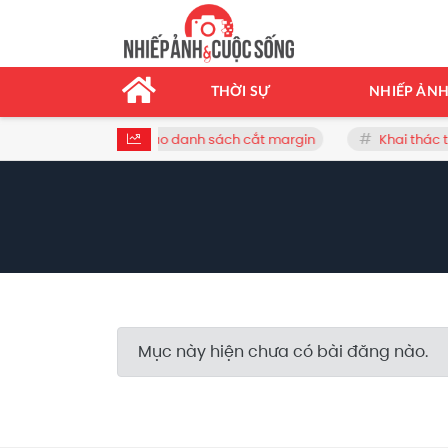
THỜI SỰ
NHIẾP ẢN
ạt cổ phiếu “hot” rơi vào danh sách cắt margin
Khai thác tr
Mục này hiện chưa có bài đăng nào.