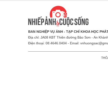
BAN NGHIỆP VỤ ẢNH - TẠP CHÍ KHOA HỌC PH
Địa chỉ: JA08 KBT Thiên đường Bảo Sơn - An Khánh
Điện thoại: 08.4646.0404 - Email:
vnhuongsac@gma
THỎ