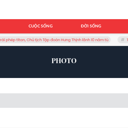
H
CUỘC SỐNG
ĐỜI SỐNG
ái phép titan, Chủ tịch Tập đoàn Hưng Thịnh lãnh 10 năm tù
Th
PHOTO