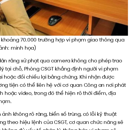
khoảng 70.000 trường hợp vi phạm giao thông qua
ảnh: minh họa)
dân rằng xử phạt qua camera không cho phép trao
ử lý tại chỗ, Phòng CSGT khẳng định người vi phạm
i hoặc đối chiếu lại bằng chứng. Khi nhận được
ng tiện có thể liên hệ với cơ quan Công an nơi phát
 hoặc video, trong đó thể hiện rõ thời điểm, địa
phạm.
ảnh không rõ ràng, biển số trùng, có lỗi kỹ thuật
ng theo hiệu lệnh của CSGT, cơ quan chức năng sẽ