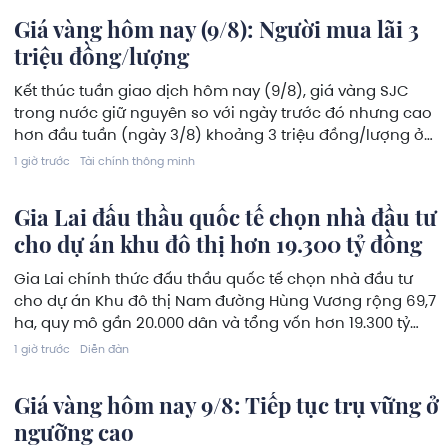
Giá vàng hôm nay (9/8): Người mua lãi 3
triệu đồng/lượng
Kết thúc tuần giao dịch hôm nay (9/8), giá vàng SJC
trong nước giữ nguyên so với ngày trước đó nhưng cao
hơn đầu tuần (ngày 3/8) khoảng 3 triệu đồng/lượng ở
chiều bán ra. Tuy nhiên, chênh lệch giữa chiều mua -
1 giờ trước
Tài chính thông minh
bán các phiên vẫn khá xa, duy trì ở khoảng 3-4 triệu
đồng/lượng.
Gia Lai đấu thầu quốc tế chọn nhà đầu tư
cho dự án khu đô thị hơn 19.300 tỷ đồng
Gia Lai chính thức đấu thầu quốc tế chọn nhà đầu tư
cho dự án Khu đô thị Nam đường Hùng Vương rộng 69,7
ha, quy mô gần 20.000 dân và tổng vốn hơn 19.300 tỷ
đồng.
1 giờ trước
Diễn đàn
Giá vàng hôm nay 9/8: Tiếp tục trụ vững ở
ngưỡng cao