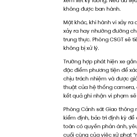
xem xét kỹ lưỡng. Nếu dữ liệ
không được ban hành.
Mặt khác, khi hành vi xảy ra
xảy ra hay nhường đường cho 
trung thực. Phòng CSGT sẽ t
không bị xử lý.
Trường hợp phát hiện xe gắn 
đặc điểm phương tiện để xá
chịu trách nhiệm và được giải
thuật của hệ thống camera, dữ
kết quả ghi nhận vi phạm sẽ 
Phòng Cảnh sát Giao thông 
kiểm định, bảo trì định kỳ đ
toàn có quyền phản ánh, yêu 
cuối cùng của việc xử phạt “