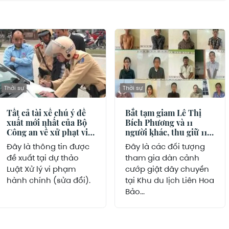
Thời sự
Thời sự
Tất cả tài xế chú ý đề
Bắt tạm giam Lê Thị
xuất mới nhất của Bộ
Bích Phương và 11
Công an về xử phạt vi
người khác, thu giữ 116
phạm giao thông
triệu đồng, 17 xe máy
Đây là thông tin được
Đây là các đối tượng
đề xuất tại dự thảo
tham gia dàn cảnh
Luật Xử lý vi phạm
cướp giật dây chuyền
hành chính (sửa đổi).
tại Khu du lịch Liên Hoa
Bảo...