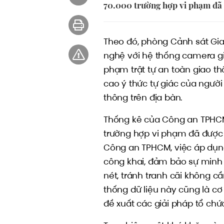
70.000 trường hợp vi phạm đã 
Theo đó, phòng Cảnh sát Gi
nghệ với hệ thống camera gi
phạm trật tự an toàn giao th
cao ý thức tự giác của người
thông trên địa bàn.
Thống kê của Công an TPHCM
trường hợp vi phạm đã được 
Công an TPHCM, việc áp dụng
công khai, đảm bảo sự minh
nét, tránh tranh cãi không c
thống dữ liệu này cũng là cơ 
đề xuất các giải pháp tổ chứ