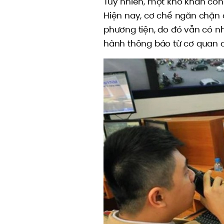
Tuy nhiên, một khó khăn còn t
Hiện nay, cơ chế ngăn chặn 
phương tiện, do đó vẫn có n
hành thông báo từ cơ quan 