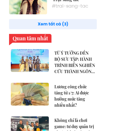
#trai-sang-tac
Xem tất cả (3)
Quan tâm nhất
TỪ Ý TƯỞNG ĐẾN
BỘ SƯU TẬP: HÀNH
TRÌNH BIẾN NGHIÊN
CỨU THÀNH NGÔN
NGỮ THỜI TRANG
Lương công chức
tăng từ 1/7: Ai được
hưởng mức tăng
nhiều nhất?
Không chỉ là chơi
game: tư duy quản trị