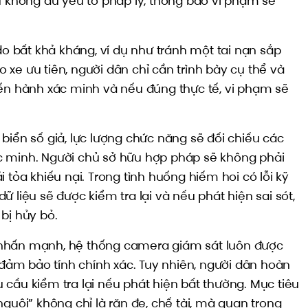
u không đủ yếu tố pháp lý, thông báo vi phạm sẽ
 do bất khả kháng, ví dụ như tránh một tai nạn sắp
xe ưu tiên, người dân chỉ cần trình bày cụ thể và
iến hành xác minh và nếu đúng thực tế, vi phạm sẽ
biển số giả, lực lượng chức năng sẽ đối chiếu các
c minh. Người chủ sở hữu hợp pháp sẽ không phải
 tỏa khiếu nại. Trong tình huống hiếm hoi có lỗi kỹ
 liệu sẽ được kiểm tra lại và nếu phát hiện sai sót,
bị hủy bỏ.
nhấn mạnh, hệ thống camera giám sát luôn được
ể đảm bảo tính chính xác. Tuy nhiên, người dân hoàn
cầu kiểm tra lại nếu phát hiện bất thường. Mục tiêu
nguội” không chỉ là răn đe, chế tài, mà quan trọng