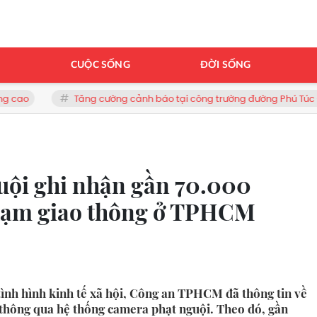
H
CUỘC SỐNG
ĐỜI SỐNG
Tăng cường cảnh báo tại công trường đường Phú Túc - Hoàng Long
uội ghi nhận gần 70.000
phạm giao thông ở TPHCM
 tình hình kinh tế xã hội, Công an TPHCM đã thông tin về
 thông qua hệ thống camera phạt nguội. Theo đó, gần