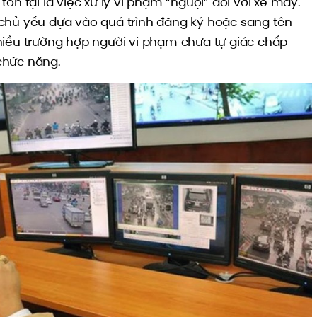
ồn tại là việc xử lý vi phạm “nguội” đối với xe máy.
chủ yếu dựa vào quá trình đăng ký hoặc sang tên
hiều trường hợp người vi phạm chưa tự giác chấp
chức năng.