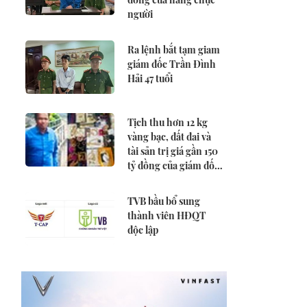
người
Ra lệnh bắt tạm giam
giám đốc Trần Đình
Hải 47 tuổi
Tịch thu hơn 12 kg
vàng bạc, đất đai và
tài sản trị giá gần 150
tỷ đồng của giám đốc
công ty cấp thoát
nước
TVB bầu bổ sung
thành viên HĐQT
độc lập