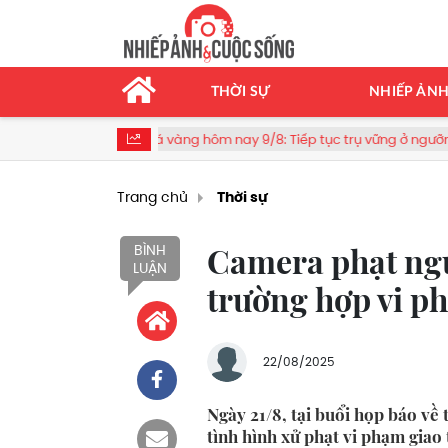
THỜI SỰ
NHIẾP ẢN
Giá vàng hôm nay 9/8: Tiếp tục trụ vững ở ngưỡng cao
Trang chủ
Thời sự
Camera phạt ng
BÌNH
LUẬN
trường hợp vi 
22/08/2025
Ngày 21/8, tại buổi họp báo về
tình hình xử phạt vi phạm giao