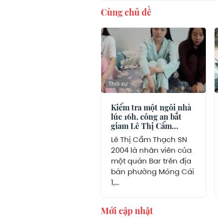
Cùng chủ đề
Thời sự
Kiểm tra một ngôi nhà
lúc 16h, công an bắt
giam Lê Thị Cẩm
Thạch SN 2004
Lê Thị Cẩm Thạch SN
2004 là nhân viên của
một quán Bar trên địa
bàn phường Móng Cái
1,...
Mới cập nhật