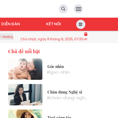
DIỄN ĐÀN
KẾT NỐI
 - Chi Trung
Kiểm tra một ngôi nhà lúc 16h, công an bắt gia
Chủ nhật, ngày 9 tháng 8, 2026, 07:35:42
Chủ đề nổi bật
Góc nhìn
#goc-nhin
Chân dung Nghệ sĩ
#chan-dung-nghe-si
Trại sáng tác