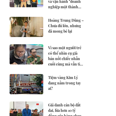
và vận hành "doanh
nghiệp một thành
viên" của CENA VN
Hoàng Trung Dũng –
Chưa đủ lớn, nhưng
đã mong bé lại
Vì sao một người trẻ
có thể nhìn cụ già
bán nốt chiếc nhẫn
cuối cùng mà vẫn tìm
mọi cách ký được hợp
đồng?
Tiệm vàng Kim Lý
đang nằm trong tay
ai?
Giả danh cán bộ đất
đai, lừa hơn 10 tỷ
đồng của hàng chục