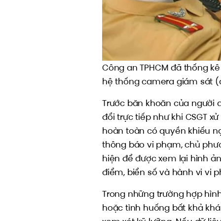
Công an TPHCM đã thống kê 
hệ thống camera giám sát (
Trước băn khoăn của người 
đổi trực tiếp như khi CSGT x
hoàn toàn có quyền khiếu nạ
thông báo vi phạm, chủ phươ
hiện để được xem lại hình ảnh
điểm, biển số và hành vi vi 
Trong những trường hợp hình 
hoặc tình huống bất khả khá