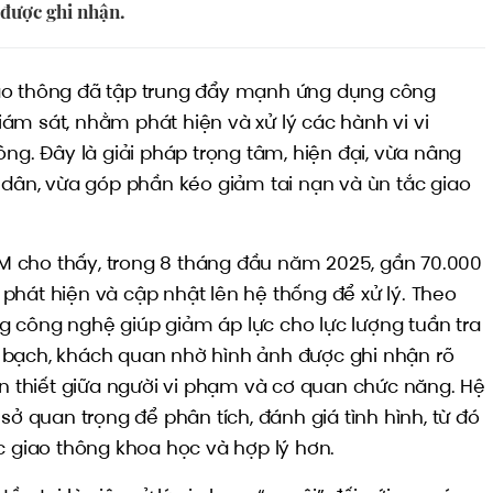
được ghi nhận.
ao thông đã tập trung đẩy mạnh ứng dụng công
ám sát, nhằm phát hiện và xử lý các hành vi vi
ông. Đây là giải pháp trọng tâm, hiện đại, vừa nâng
 dân, vừa góp phần kéo giảm tai nạn và ùn tắc giao
 cho thấy, trong 8 tháng đầu năm 2025, gần 70.000
phát hiện và cập nhật lên hệ thống để xử lý. Theo
 công nghệ giúp giảm áp lực cho lực lượng tuần tra
 bạch, khách quan nhờ hình ảnh được ghi nhận rõ
ần thiết giữa người vi phạm và cơ quan chức năng. Hệ
sở quan trọng để phân tích, đánh giá tình hình, từ đó
c giao thông khoa học và hợp lý hơn.