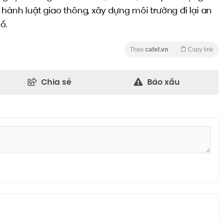
hành luật giao thông, xây dựng môi trường đi lại an
ố.
Theo
cafef.vn
Copy link
Chia sẻ
Báo xấu