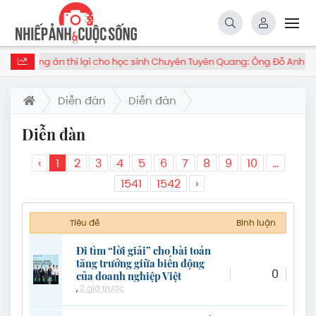
ương án thi lại cho học sinh Chuyên Tuyên Quang: Ông Đỗ Anh Tuấn là
Diễn đàn
Diễn đàn
Diễn đàn
‹
1
2
3
4
5
6
7
8
9
10
...
1541
1542
›
Tiêu đề
Bình luận
Đi tìm “lời giải” cho bài toán
tăng trưởng giữa biến động
0
của doanh nghiệp Việt
,
2 giờ trước