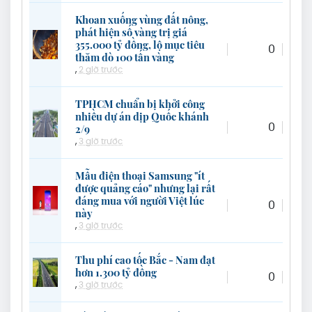
Khoan xuống vùng đất nông,
phát hiện số vàng trị giá
355.000 tỷ đồng, lộ mục tiêu
0
thăm dò 100 tấn vàng
,
2 giờ trước
TPHCM chuẩn bị khởi công
nhiều dự án dịp Quốc khánh
0
2/9
,
3 giờ trước
Mẫu điện thoại Samsung "ít
được quảng cáo" nhưng lại rất
đáng mua với người Việt lúc
0
này
,
3 giờ trước
Thu phí cao tốc Bắc - Nam đạt
hơn 1.300 tỷ đồng
0
,
3 giờ trước