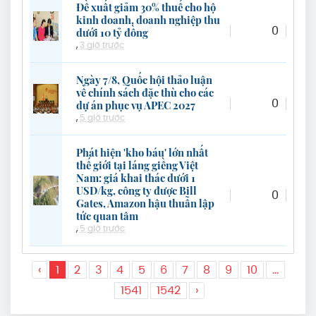
Đề xuất giảm 30% thuế cho hộ
kinh doanh, doanh nghiệp thu
0
dưới 10 tỷ đồng
,
3 giờ trước
Ngày 7/8, Quốc hội thảo luận
về chính sách đặc thù cho các
0
dự án phục vụ APEC 2027
,
5 giờ trước
Phát hiện 'kho báu' lớn nhất
thế giới tại láng giềng Việt
Nam: giá khai thác dưới 1
USD/kg, công ty được Bill
0
Gates, Amazon hậu thuẫn lập
tức quan tâm
,
5 giờ trước
‹
1
2
3
4
5
6
7
8
9
10
...
1541
1542
›