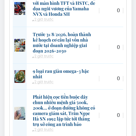
với màn hình TFT và HSTC, đe
dọa ngôi vương của Yamaha
0
NVX và Honda SH
,
2 giờ trước
Trước 31/8/2026, hoàn thành
kế hoạch cơ cấu lại vốn nhà
nước tại doanh nghiệp giai
0
đoạn 2026-2030
,
2 giờ trước
9 loại rau giàu omega-3 bậc
nhất
0
,
2 giờ trước
Phát hiện cọc tiền buộc dây
chun nhiều mệnh giá 500k,
200k… ở đoạn đường không có
camera giám sát, Trần Ngọc
0
Hà SN 1992 lập tức tới thẳng
trụ sở công an trình báo
,
2 giờ trước