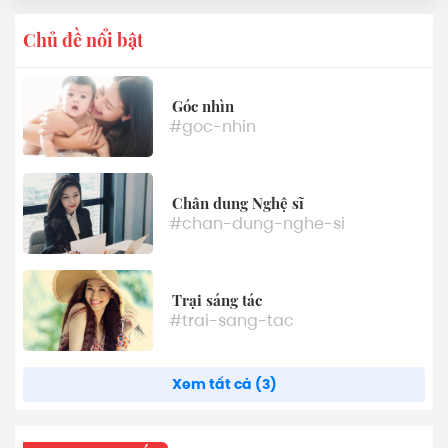
Chủ đề nổi bật
Góc nhìn
#goc-nhin
Chân dung Nghệ sĩ
#chan-dung-nghe-si
Trại sáng tác
#trai-sang-tac
Xem tất cả (3)