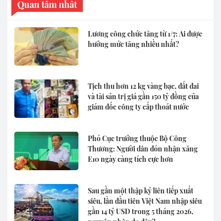
Quan tâm nhất
Lương công chức tăng từ 1/7: Ai được
hưởng mức tăng nhiều nhất?
Tịch thu hơn 12 kg vàng bạc, đất đai
và tài sản trị giá gần 150 tỷ đồng của
giám đốc công ty cấp thoát nước
Phó Cục trưởng thuộc Bộ Công
Thương: Người dân đón nhận xăng
E10 ngày càng tích cực hơn
Sau gần một thập kỷ liên tiếp xuất
siêu, lần đầu tiên Việt Nam nhập siêu
gần 14 tỷ USD trong 5 tháng 2026,