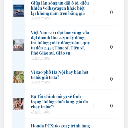
Giữa làn sóng ưu đãi ô tô, điều
khiến Volkswagen khác biệt
0
lại không nằm trên bảng giá
,
2 giờ trước
Việt Nam có 1 đại học vùng vừa
đạt doanh thu 2.200 tỷ đồng,
trả lương 516 tỷ đồng/năm, quy
0
tụ đến 2.443 Thạc sĩ, Tiến sĩ,
Phó Giáo sư, Giáo sư
,
2 giờ trước
Vì sao phở Hà Nội hay bán hết
trước giờ trưa?
0
,
2 giờ trước
Bộ Tài chính nói gì về tình
trạng ‘lương chưa tăng, giá đã
0
chạy trước’?
,
2 giờ trước
Honda PCX160 2027 trình làng