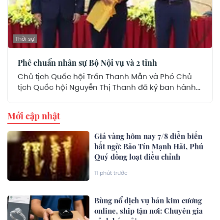
Thời sự
Phê chuẩn nhân sự Bộ Nội vụ và 2 tỉnh
Chủ tịch Quốc hội Trần Thanh Mẫn và Phó Chủ
tịch Quốc hội Nguyễn Thị Thanh đã ký ban hành...
Mới cập nhật
Giá vàng hôm nay 7/8 diễn biến
bất ngờ: Bảo Tín Mạnh Hải, Phú
Quý đồng loạt điều chỉnh
11 phút trước
Bùng nổ dịch vụ bán kim cương
online, ship tận nơi: Chuyên gia