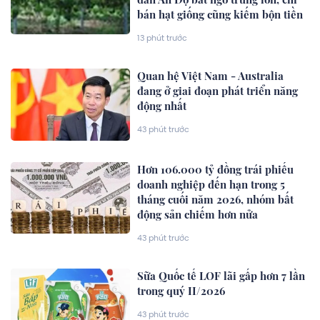
bán hạt giống cũng kiếm bộn tiền
13 phút trước
Quan hệ Việt Nam - Australia
đang ở giai đoạn phát triển năng
động nhất
43 phút trước
Hơn 106.000 tỷ đồng trái phiếu
doanh nghiệp đến hạn trong 5
tháng cuối năm 2026, nhóm bất
động sản chiếm hơn nửa
43 phút trước
Sữa Quốc tế LOF lãi gấp hơn 7 lần
trong quý II/2026
43 phút trước