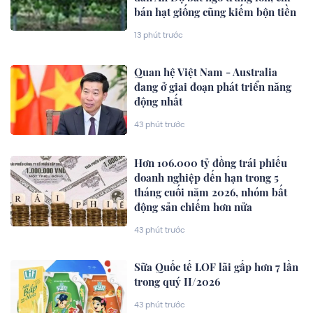
bán hạt giống cũng kiếm bộn tiền
13 phút trước
Quan hệ Việt Nam - Australia
đang ở giai đoạn phát triển năng
động nhất
43 phút trước
Hơn 106.000 tỷ đồng trái phiếu
doanh nghiệp đến hạn trong 5
tháng cuối năm 2026, nhóm bất
động sản chiếm hơn nửa
43 phút trước
Sữa Quốc tế LOF lãi gấp hơn 7 lần
trong quý II/2026
43 phút trước