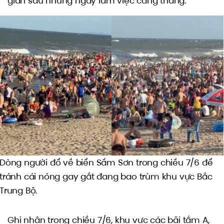
giãn sau những ngày làm việc căng thẳng.
Dòng người đổ về biển Sầm Sơn trong chiều 7/6 để
tránh cái nóng gay gắt đang bao trùm khu vực Bắc
Trung Bộ.
Ghi nhận trong chiều 7/6, khu vực các bãi tắm A,