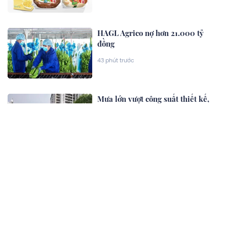
HAGL Agrico nợ hơn 21.000 tỷ
đồng
43 phút trước
Mưa lớn vượt công suất thiết kế,
Hà Nội giải bài toán chống ngập ra
sao?
43 phút trước
XEM THÊM
Chủ đề nổi bật
Góc nhìn
#goc-nhin