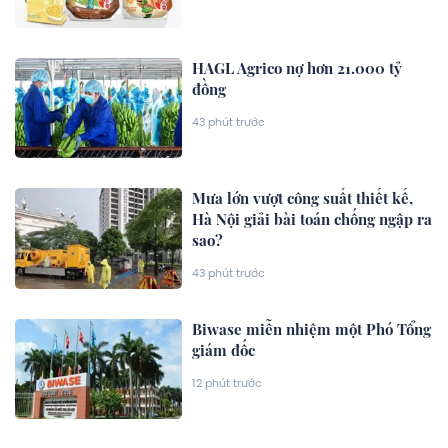
HAGL Agrico nợ hơn 21.000 tỷ
đồng
43 phút trước
Mưa lớn vượt công suất thiết kế,
Hà Nội giải bài toán chống ngập ra
sao?
43 phút trước
Biwase miễn nhiệm một Phó Tổng
giám đốc
12 phút trước