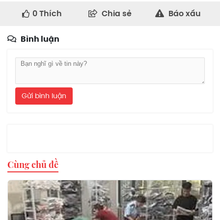
0
Thích
Chia sẻ
Báo xấu
Bình luận
Gửi bình luận
Cùng chủ đề