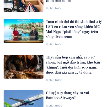
cảnh báo rủi ro
11 phút trước
Toàn cảnh đại đô thị sinh thái 2 tỷ
USD có 11km ven sông khiến MC
Mai Ngọc “phải lòng” ngay trên
sóng livestream
11 phút trước
Thay sàn bếp căn nhà, cặp vợ
chồng bất ngờ đào trúng kho báu
'khủng': Tuổi đời hơn 300 năm,
được đấu giá gần 27 tỷ đồng
11 phút trước
Chuyện gì đang xảy ra với
Bamboo Airways?
11 phút trước