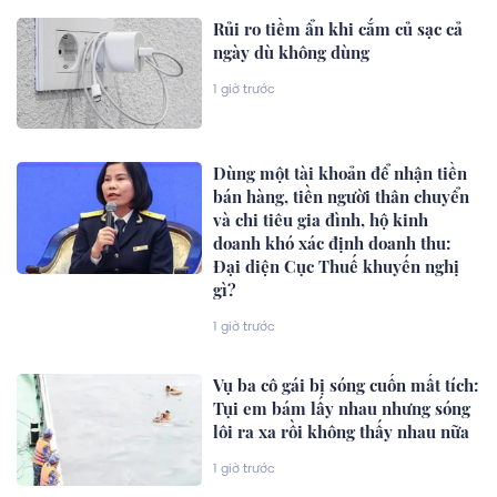
Rủi ro tiềm ẩn khi cắm củ sạc cả
ngày dù không dùng
1 giờ trước
Dùng một tài khoản để nhận tiền
bán hàng, tiền người thân chuyển
và chi tiêu gia đình, hộ kinh
doanh khó xác định doanh thu:
Đại diện Cục Thuế khuyến nghị
gì?
1 giờ trước
Vụ ba cô gái bị sóng cuốn mất tích:
Tụi em bám lấy nhau nhưng sóng
lôi ra xa rồi không thấy nhau nữa
1 giờ trước