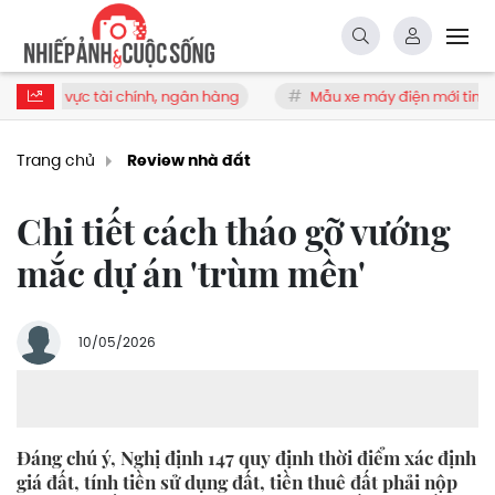
ực tài chính, ngân hàng
Mẫu xe máy điện mới tinh sắp bán tại 
Trang chủ
Review nhà đất
Chi tiết cách tháo gỡ vướng
mắc dự án 'trùm mền'
10/05/2026
Đáng chú ý, Nghị định 147 quy định thời điểm xác định
giá đất, tính tiền sử dụng đất, tiền thuê đất phải nộp