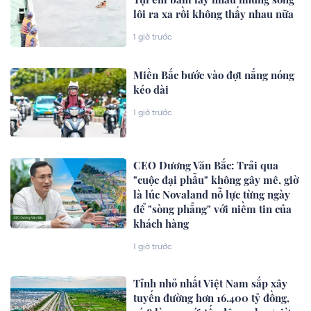
lôi ra xa rồi không thấy nhau nữa
1 giờ trước
Miền Bắc bước vào đợt nắng nóng
kéo dài
1 giờ trước
CEO Dương Văn Bắc: Trải qua
"cuộc đại phẫu" không gây mê, giờ
là lúc Novaland nỗ lực từng ngày
để "sòng phẳng" với niềm tin của
khách hàng
1 giờ trước
Tỉnh nhỏ nhất Việt Nam sắp xây
tuyến đường hơn 16.400 tỷ đồng,