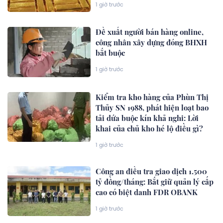
1 giờ trước
Đề xuất người bán hàng online,
công nhân xây dựng đóng BHXH
bắt buộc
1 giờ trước
Kiểm tra kho hàng của Phùn Thị
Thủy SN 1988, phát hiện loạt bao
tải dứa buộc kín khả nghi: Lời
khai của chủ kho hé lộ điều gì?
1 giờ trước
Công an điều tra giao dịch 1.500
tỷ đồng/tháng: Bắt giữ quản lý cấp
cao có biệt danh FDR OBANK
1 giờ trước