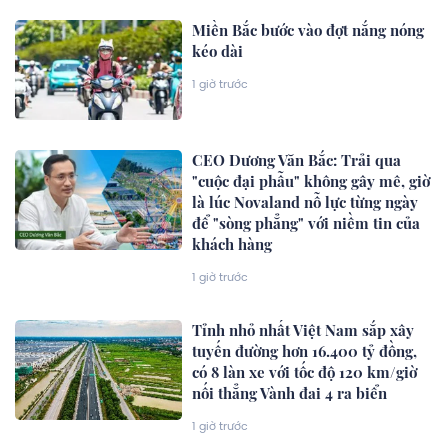
Miền Bắc bước vào đợt nắng nóng
kéo dài
1 giờ trước
CEO Dương Văn Bắc: Trải qua
"cuộc đại phẫu" không gây mê, giờ
là lúc Novaland nỗ lực từng ngày
để "sòng phẳng" với niềm tin của
khách hàng
1 giờ trước
Tỉnh nhỏ nhất Việt Nam sắp xây
tuyến đường hơn 16.400 tỷ đồng,
có 8 làn xe với tốc độ 120 km/giờ
nối thẳng Vành đai 4 ra biển
1 giờ trước