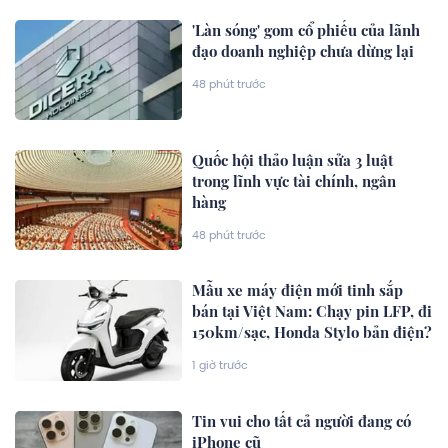
'Làn sóng' gom cổ phiếu của lãnh
đạo doanh nghiệp chưa dừng lại
48 phút trước
Quốc hội thảo luận sửa 3 luật
trong lĩnh vực tài chính, ngân
hàng
48 phút trước
Mẫu xe máy điện mới tinh sắp
bán tại Việt Nam: Chạy pin LFP, đi
150km/sạc, Honda Stylo bản điện?
1 giờ trước
Tin vui cho tất cả người đang có
iPhone cũ