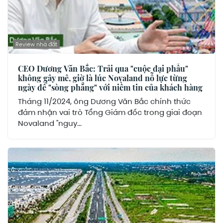
Review nhà đất
CEO Dương Văn Bắc: Trải qua "cuộc đại phẫu"
không gây mê, giờ là lúc Novaland nỗ lực từng
ngày để "sòng phẳng" với niềm tin của khách hàng
Tháng 11/2024, ông Dương Văn Bắc chính thức
đảm nhận vai trò Tổng Giám đốc trong giai đoạn
Novaland "nguy...