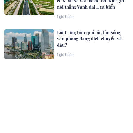
có 8 làn xe với tốc độ 120 km/giờ
nối thẳng Vành đai 4 ra biển
1 giờ trước
Lõi trung tâm quá tải, làn sóng
văn phòng đang dịch chuyển về
đâu?
1 giờ trước
Sẽ có chung cư 35 tầng cao 135m
tại khu “đất vàng” thành phố giàu
nhất Việt Nam
1 giờ trước
Tất cả người dân có thẻ Bảo hiểm
y tế đặc biệt chú ý
1 giờ trước