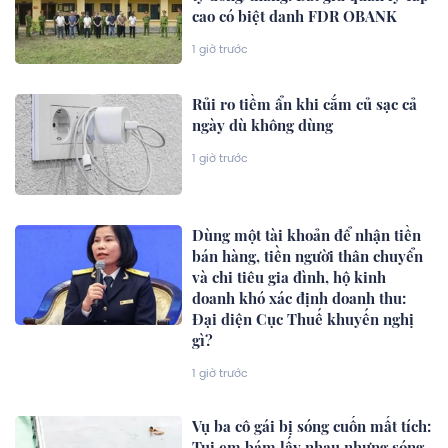
cao có biệt danh FDR OBANK
1 giờ trước
Rủi ro tiềm ẩn khi cắm củ sạc cả
ngày dù không dùng
1 giờ trước
Dùng một tài khoản để nhận tiền
bán hàng, tiền người thân chuyển
và chi tiêu gia đình, hộ kinh
doanh khó xác định doanh thu:
Đại diện Cục Thuế khuyến nghị
gì?
1 giờ trước
Vụ ba cô gái bị sóng cuốn mất tích:
Tụi em bám lấy nhau nhưng sóng