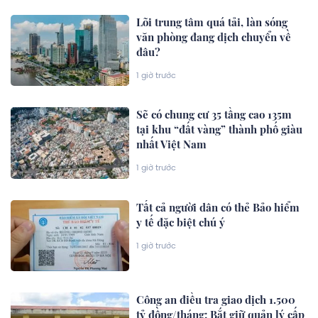
Lõi trung tâm quá tải, làn sóng
văn phòng đang dịch chuyển về
đâu?
1 giờ trước
Sẽ có chung cư 35 tầng cao 135m
tại khu “đất vàng” thành phố giàu
nhất Việt Nam
1 giờ trước
Tất cả người dân có thẻ Bảo hiểm
y tế đặc biệt chú ý
1 giờ trước
Công an điều tra giao dịch 1.500
tỷ đồng/tháng: Bắt giữ quản lý cấp