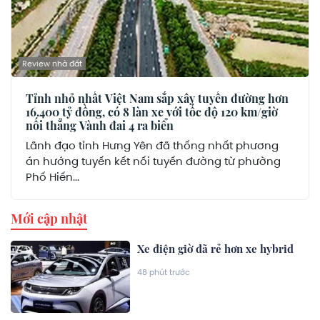
Review nhà đất
Tỉnh nhỏ nhất Việt Nam sắp xây tuyến đường hơn
16.400 tỷ đồng, có 8 làn xe với tốc độ 120 km/giờ
nối thẳng Vành đai 4 ra biển
Lãnh đạo tỉnh Hưng Yên đã thống nhất phương
án hướng tuyến kết nối tuyến đường từ phường
Phố Hiến...
Mới cập nhật
Xe điện giờ đã rẻ hơn xe hybrid
48 phút trước