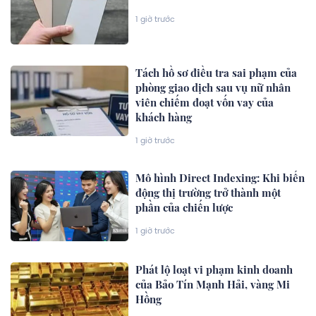
1 giờ trước
Tách hồ sơ điều tra sai phạm của
phòng giao dịch sau vụ nữ nhân
viên chiếm đoạt vốn vay của
khách hàng
1 giờ trước
Mô hình Direct Indexing: Khi biến
động thị trường trở thành một
phần của chiến lược
1 giờ trước
Phát lộ loạt vi phạm kinh doanh
của Bảo Tín Mạnh Hải, vàng Mi
Hồng