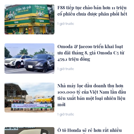
F88 tiếp tục chào bán hơn 11 triệu
cổ phiếu chưa được phân phối hết
1 giờ trước
Omoda & Jaecoo triển khai loạt
ưu đãi tháng 8, giá Omoda C5 từ
459,1 triệu đồng
1 giờ trước
Nhà máy lọc dầu doanh thu hơn
100.000 tỷ của Việt Nam lần đầu
tiên xuất bán một loại nhiên liệu
mới
1 giờ trước
Ô tô Honda sẽ rẻ hơn rất nhiều