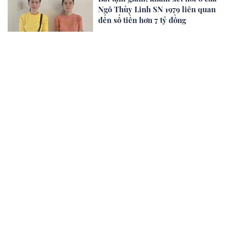
Ngô Thùy Linh SN 1979 liên quan
đến số tiền hơn 7 tỷ đồng
1 giờ trước
XEM THÊM
Chủ đề nổi bật
Góc nhìn
#goc-nhin
Chân dung Nghệ sĩ
#chan-dung-nghe-si
Trại sáng tác
#trai-sang-tac