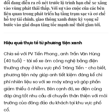
đổi đang diễn ra rõ nét trước lộ trình hạn chế xe xăng
vào vùng phát thải thấp. Với sự vào cuộc của các bên
liên quan trong phát triển hạ tầng trạm sạc và cơ chế
hỗ trợ tài chính, giao thông xanh được kỳ vọng sẽ
bước vào giai đoạn tăng tốc mạnh mẽ thời gian tới.
Hiệu quả thực tế từ phương tiện xanh
Chia sẻ với PV Tiền Phong , anh Trần Văn Hùng
(40 tuổi) - tài xế xe ôm công nghệ bằng điện
thường chạy ở khu vực phố Tràng Tiền - cho biết,
phương tiện này giúp anh tiết kiệm đáng kể chi
phí nhiên liệu so với xe máy xăng và góp phần
giảm thiểu ô nhiễm. Bên cạnh đó, xe điện cũng
đáp ứng tốt nhu cầu di chuyển thân thiện với môi
trường của đông đảo du khách tại khu vực phố
cổ.