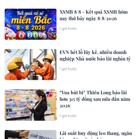
XSMB 8/8 - Kết quả XSMB hôm
nay thứ bảy ngày 8/8/2026
1 giờ trước
EVN hết lỗ lũy kế, nhiều doanh
nghiệp Nhà nước báo lãi nghìn tỷ
1 giờ trước
"Vua bút bi" Thiên Long báo lãi
hơn 315 tỷ đồng sau nửa đầu năm
2026
1 giờ trước
Lãi suất huy động leo thang, ngân