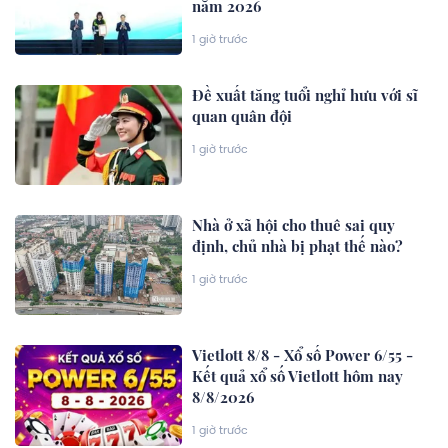
năm 2026
1 giờ trước
Đề xuất tăng tuổi nghỉ hưu với sĩ
quan quân đội
1 giờ trước
Nhà ở xã hội cho thuê sai quy
định, chủ nhà bị phạt thế nào?
1 giờ trước
Vietlott 8/8 - Xổ số Power 6/55 -
Kết quả xổ số Vietlott hôm nay
8/8/2026
1 giờ trước