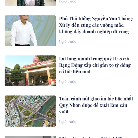
1 giờ trước
Phó Thủ tướng Nguyễn Văn Thắng:
Xử lý đến cùng các vướng mắc,
không đẩy doanh nghiệp đi vòng
1 giờ trước
Lãi tăng mạnh trong quý II/2026,
Rạng Đông sắp chi gần 59 tỷ đồng
cổ tức tiền mặt
1 giờ trước
Toàn cảnh nút giao ùn tắc bậc nhất
Quy Nhơn được đề xuất làm cầu
vượt
1 giờ trước