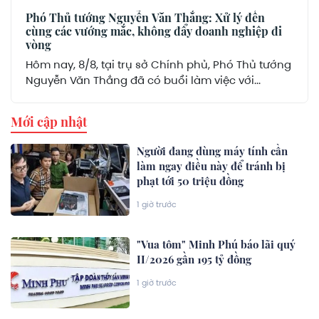
Phó Thủ tướng Nguyễn Văn Thắng: Xử lý đến
cùng các vướng mắc, không đẩy doanh nghiệp đi
vòng
Hôm nay, 8/8, tại trụ sở Chính phủ, Phó Thủ tướng
Nguyễn Văn Thắng đã có buổi làm việc với...
Mới cập nhật
Người đang dùng máy tính cần
làm ngay điều này để tránh bị
phạt tới 50 triệu đồng
1 giờ trước
"Vua tôm" Minh Phú báo lãi quý
II/2026 gần 195 tỷ đồng
1 giờ trước