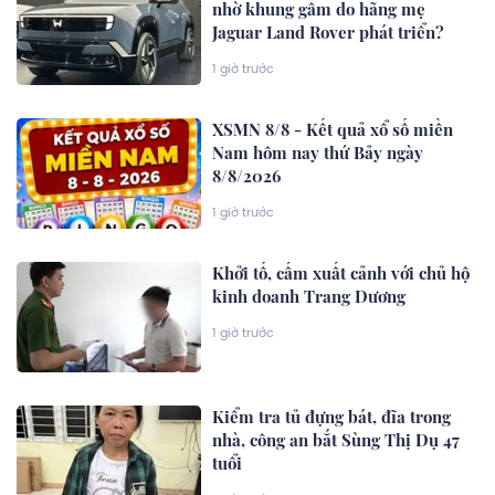
nhờ khung gầm do hãng mẹ
Jaguar Land Rover phát triển?
1 giờ trước
XSMN 8/8 - Kết quả xổ số miền
Nam hôm nay thứ Bảy ngày
8/8/2026
1 giờ trước
Khởi tố, cấm xuất cảnh với chủ hộ
kinh doanh Trang Dương
1 giờ trước
Kiểm tra tủ đựng bát, đĩa trong
nhà, công an bắt Sùng Thị Dụ 47
tuổi