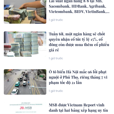
Lãi suất ngân hàng 8/8 tại MB,
Sacombank, HDBank, Agribank,
Vietcombank, BIDV, VietinBank,...
1 giờ trước
Tuần tới, một ngân hàng sẽ chốt
quyền nhận cổ tức tỷ lệ 15%, cổ
đông còn được mua thêm cổ phiếu
giá rẻ
1 giờ trước
Ô tô biển Hà Nội mắc 96 lỗi phạt
nguội ở Phú Thọ, riêng tháng 7 vi
phạm tốc độ 21 lần
1 giờ trước
MSB được Vietnam Report vinh
danh tại hai bảng xếp hạng uy tín