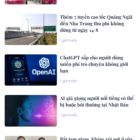
Thêm 5 tuyến cao tốc Quảng Ngãi
đến Nha Trang thu phí không
dừng từ ngày 14/8
1 giờ trước
ChatGPT sắp cho người dùng
miễn phí trò chuyện không giới
hạn
1 giờ trước
AI giả giọng người nổi tiếng có thể
bị buộc bồi thường tại Nhật Bản
1 giờ trước
Bắt tạm giam, khám xét nơi ở của