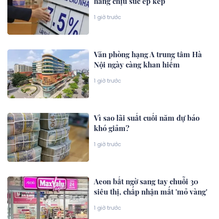
hàng chịu sức ép kép
1 giờ trước
Văn phòng hạng A trung tâm Hà
Nội ngày càng khan hiếm
1 giờ trước
Vì sao lãi suất cuối năm dự báo
khó giảm?
1 giờ trước
Aeon bất ngờ sang tay chuỗi 30
siêu thị, chấp nhận mất 'mỏ vàng'
1 giờ trước