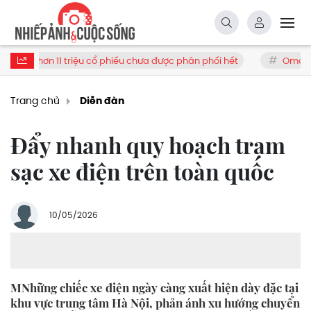
1 triệu cổ phiếu chưa được phân phối hết
Omoda & Jaecoo triển
Trang chủ
Diễn đàn
Đẩy nhanh quy hoạch trạm
sạc xe điện trên toàn quốc
10/05/2026
MNhững chiếc xe điện ngày càng xuất hiện dày đặc tại
khu vực trung tâm Hà Nội, phản ánh xu hướng chuyển