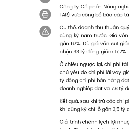
Công ty Cổ phần Nông nghi
TAR) vừa công bố báo cáo tài
Cụ thể, doanh thu thuần quý
cùng kỳ năm trước. Giá vốn
gần 67%. Dù giá vốn sụt giả
nhận 33 tỷ đồng, giảm 17,7%.
Ở chiều ngược lại, chi phí t
chủ yếu do chi phí lãi vay g
tỷ đồng chi phí bán hàng đạt
doanh nghiệp đạt và 7,8 tỷ đ
Kết quả, sau khi trừ các chi p
khi cùng kỳ chỉ lỗ gần 3,5 tỷ 
Giải trình chênh lệch lợi nh