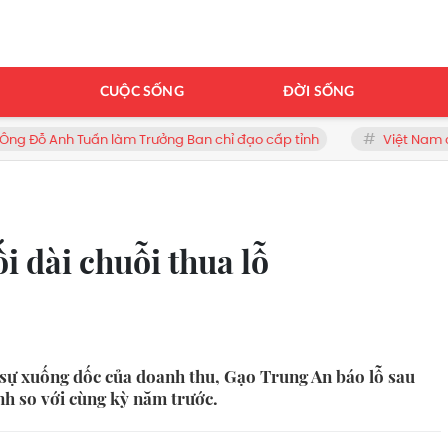
H
CUỘC SỐNG
ĐỜI SỐNG
n làm Trưởng Ban chỉ đạo cấp tỉnh
Việt Nam có 1 đại học vùng
 dài chuỗi thua lỗ
 sự xuống dốc của doanh thu, Gạo Trung An báo lỗ sau
nh so với cùng kỳ năm trước.