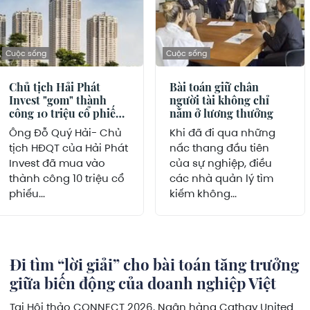
Cuộc sống
Cuộc sống
Chủ tịch Hải Phát
Bài toán giữ chân
Invest "gom" thành
người tài không chỉ
công 10 triệu cổ phiếu
nằm ở lương thưởng
HPX
Ông Đỗ Quý Hải- Chủ
Khi đã đi qua những
tịch HĐQT của Hải Phát
nấc thang đầu tiên
Invest đã mua vào
của sự nghiệp, điều
thành công 10 triệu cổ
các nhà quản lý tìm
phiếu...
kiếm không...
Đi tìm “lời giải” cho bài toán tăng trưởng
giữa biến động của doanh nghiệp Việt
Tại Hội thảo CONNECT 2026, Ngân hàng Cathay United