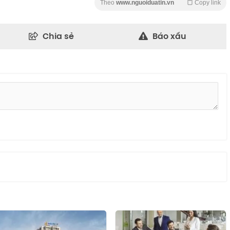
Theo
www.nguoiduatin.vn
Copy link
Chia sẻ
Báo xấu