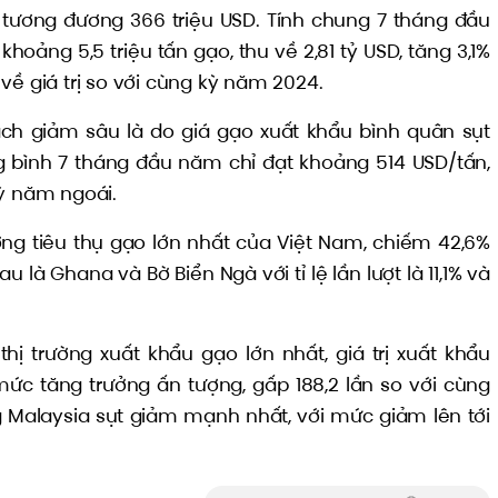
 tương đương 366 triệu USD. Tính chung 7 tháng đầu
hoảng 5,5 triệu tấn gạo, thu về 2,81 tỷ USD, tăng 3,1%
về giá trị so với cùng kỳ năm 2024.
h giảm sâu là do giá gạo xuất khẩu bình quân sụt
g bình 7 tháng đầu năm chỉ đạt khoảng 514 USD/tấn,
kỳ năm ngoái.
trường tiêu thụ gạo lớn nhất của Việt Nam, chiếm 42,6%
 là Ghana và Bờ Biển Ngà với tỉ lệ lần lượt là 11,1% và
hị trường xuất khẩu gạo lớn nhất, giá trị xuất khẩu
ức tăng trưởng ấn tượng, gấp 188,2 lần so với cùng
ng Malaysia sụt giảm mạnh nhất, với mức giảm lên tới