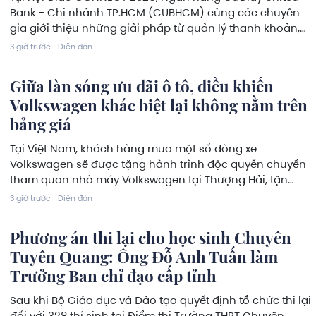
Bank - Chi nhánh TP.HCM (CUBHCM) cùng các chuyên
gia giới thiệu những giải pháp từ quản lý thanh khoản,
phòng ngừa rủi ro ngoại hối đến tài trợ xuyên biên giới,
3 giờ trước
Diễn đàn
giúp doanh nghiệp sử dụng vốn hiệu quả và củng cố
nền tảng tài chính trước biến động.
Giữa làn sóng ưu đãi ô tô, điều khiến
Volkswagen khác biệt lại không nằm trên
bảng giá
Tại Việt Nam, khách hàng mua một số dòng xe
Volkswagen sẽ được tặng hành trình độc quyền chuyến
tham quan nhà máy Volkswagen tại Thượng Hải, tận
mắt chứng kiến quy trình để một chiếc xe được hình
3 giờ trước
Diễn đàn
thành. Chương trình được triển khai trong tháng 8/2026,
cùng loạt ưu đãi bán hàng và hậu mãi trên toàn hệ
Phương án thi lại cho học sinh Chuyên
thống đại lý.
Tuyên Quang: Ông Đỗ Anh Tuấn làm
Trưởng Ban chỉ đạo cấp tỉnh
Sau khi Bộ Giáo dục và Đào tạo quyết định tổ chức thi lại