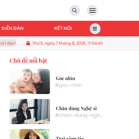
DIỄN ĐÀN
KẾT NỐI
Thứ 6, ngày 7 tháng 8, 2026, 17:04:41
 vừa đạt doanh thu 2.200 tỷ đồng, trả lương 516 tỷ đồng/năm, quy tụ đến
Chủ đề nổi bật
Góc nhìn
#goc-nhin
Chân dung Nghệ sĩ
#chan-dung-nghe-si
Trại sáng tác