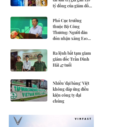
tỷ đồng của giám đốc
công ty cấp thoát
nước
Phó Cục trưởng
thuộc Bộ Công
Thương: Người dân
đón nhận xăng E10
ngày càng tích cực
hơn
Ra lệnh bắt tạm giam
giám đốc Trần Đình
Hải 47 tuổi
Nhiều 'đại bàng' Việt
không đáp ứng điều
kiện công ty đại
chúng