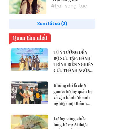
#trai-sang-tac
Xem tất cả (3)
Quan tâm nhất
TỪ Ý TƯỞNG ĐẾN
BỘ SƯU TẬP: HÀNH
TRÌNH BIẾN NGHIÊN
CỨU THÀNH NGÔN
NGỮ THỜI TRANG
Không chỉ là chơi
game: tư duy quản trị
và vận hành "doanh
nghiệp một thành
viên" của CENA VN
Lương công chức
tăng từ 1/7: Ai được