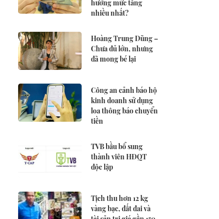
hưởng mức tăng
nhiều nhất?
Hoàng Trung Dũng –
Chưa đủ lớn, nhưng
đã mong bé lại
Công an cảnh báo hộ
kinh doanh sử dụng
loa thông báo chuyển
tiền
TVB bầu bổ sung
thành viên HĐQT
độc lập
Tịch thu hơn 12 kg
vàng bạc, đất đai và
tài sản trị giá gần 150