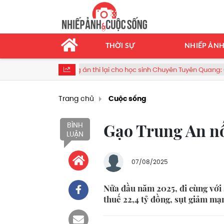
THỜI SỰ
NHIẾP ẢN
Phương án thi lại cho học sinh Chuyên Tuyên Quang: Ông Đỗ Anh Tuấ
Trang chủ
Cuộc sống
Gạo Trung An nối
BÌNH
LUẬN
07/08/2025
Nửa đầu năm 2025, đi cùng với
thuế 22,4 tỷ đồng, sụt giảm mạ