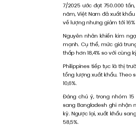
7/2025 ước đạt 750.000 tấn,
năm, Việt Nam đã xuất khẩu k
về lượng nhưng giảm tới 16% 
Nguyên nhân khiến kim ngạc
mạnh. Cụ thể, mức giá trun
thấp hơn 18,4% so với cùng 
Philippines tiếp tục là thị 
tổng lượng xuất khẩu. Theo sau
10,6%.
Đáng chú ý, trong nhóm 15 t
sang Bangladesh ghi nhận m
kỳ. Ngược lại, xuất khẩu sa
58,5%.