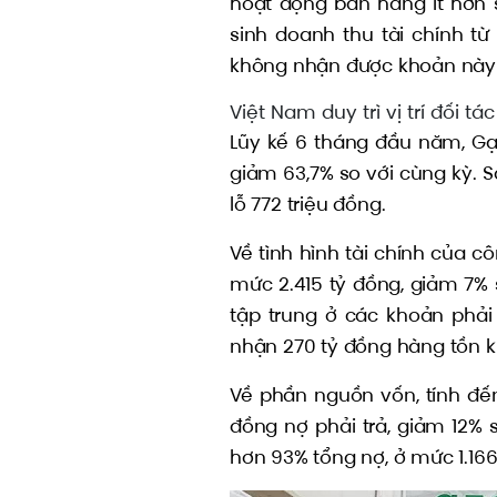
hoạt động bán hàng ít hơn 
sinh doanh thu tài chính t
không nhận được khoản này d
Việt Nam duy trì vị trí đối t
Lũy kế 6 tháng đầu năm, Gạ
giảm 63,7% so với cùng kỳ. Sa
lỗ 772 triệu đồng.
Về tình hình tài chính của c
mức 2.415 tỷ đồng, giảm 7% 
tập trung ở các khoản phải 
nhận 270 tỷ đồng hàng tồn k
Về phần nguồn vốn, tính đến
đồng nợ phải trả, giảm 12% 
hơn 93% tổng nợ, ở mức 1.166