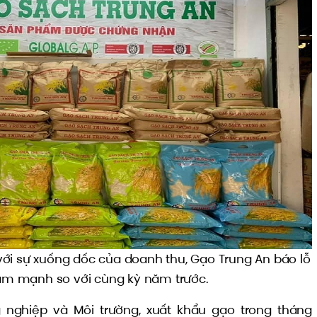
ới sự xuống dốc của doanh thu, Gạo Trung An báo lỗ
giảm mạnh so với cùng kỳ năm trước.
nghiệp và Môi trường, xuất khẩu gạo trong tháng