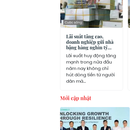
Cuộc sống
Lãi suất tăng cao,
doanh nghiệp gửi nhà
băng hàng nghìn tỷ
đồng
Lãi suất huy động tăng
mạnh trong nửa đầu
năm nay không chỉ
hút dòng tiền từ người
dân mà...
Mới cập nhật