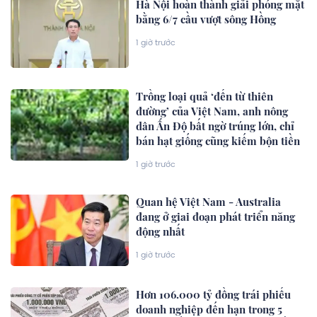
Hà Nội hoàn thành giải phóng mặt
bằng 6/7 cầu vượt sông Hồng
1 giờ trước
Trồng loại quả ‘đến từ thiên
đường’ của Việt Nam, anh nông
dân Ấn Độ bất ngờ trúng lớn, chỉ
bán hạt giống cũng kiếm bộn tiền
1 giờ trước
Quan hệ Việt Nam - Australia
đang ở giai đoạn phát triển năng
động nhất
1 giờ trước
Hơn 106.000 tỷ đồng trái phiếu
doanh nghiệp đến hạn trong 5