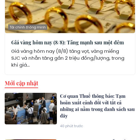
Tài chính thông minh
Giá vàng hôm nay (8/8): Tăng mạnh sau một đêm
Giá vàng hôm nay (8/8) tăng vọt, vàng miếng
SJC và nhẫn tăng gần 2 triệu đồng/lượng, trong
khi giá...
Mới cập nhật
Cơ quan Thuế thông báo: Tạm
hoãn xuất cảnh đối với tất cả
những ai nằm trong danh sách sau
đây
40 phút trước