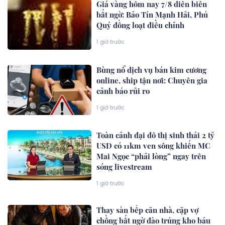
Giá vàng hôm nay 7/8 diễn biến
bất ngờ: Bảo Tín Mạnh Hải, Phú
Quý đồng loạt điều chỉnh
1 giờ trước
Bùng nổ dịch vụ bán kim cương
online, ship tận nơi: Chuyên gia
cảnh báo rủi ro
1 giờ trước
Toàn cảnh đại đô thị sinh thái 2 tỷ
USD có 11km ven sông khiến MC
Mai Ngọc “phải lòng” ngay trên
sóng livestream
1 giờ trước
Thay sàn bếp căn nhà, cặp vợ
chồng bất ngờ đào trúng kho báu