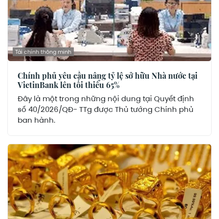
Tài chính thông minh
Chính phủ yêu cầu nâng tỷ lệ sở hữu Nhà nước tại
VietinBank lên tối thiểu 65%
Đây là một trong những nội dung tại Quyết định
số 40/2026/QĐ- TTg được Thủ tướng Chính phủ
ban hành.