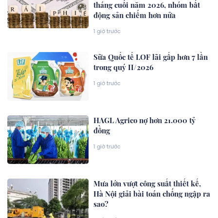
tháng cuối năm 2026, nhóm bất
động sản chiếm hơn nửa
1 giờ trước
Sữa Quốc tế LOF lãi gấp hơn 7 lần
trong quý II/2026
1 giờ trước
HAGL Agrico nợ hơn 21.000 tỷ
đồng
1 giờ trước
Mưa lớn vượt công suất thiết kế,
Hà Nội giải bài toán chống ngập ra
sao?