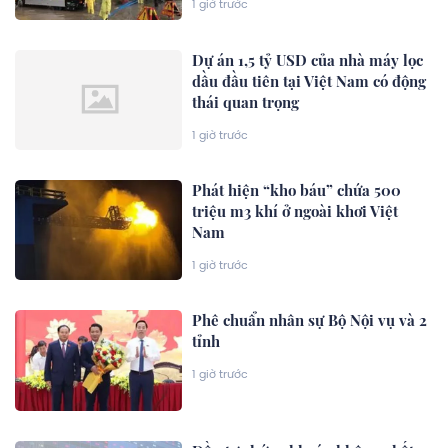
1 giờ trước
Dự án 1,5 tỷ USD của nhà máy lọc
dầu đầu tiên tại Việt Nam có động
thái quan trọng
1 giờ trước
Phát hiện “kho báu” chứa 500
triệu m3 khí ở ngoài khơi Việt
Nam
1 giờ trước
Phê chuẩn nhân sự Bộ Nội vụ và 2
tỉnh
1 giờ trước