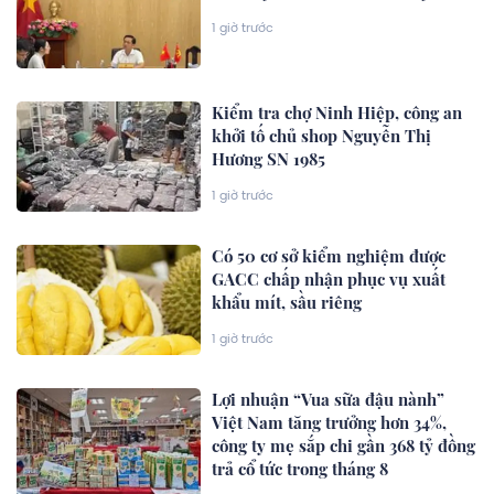
1 giờ trước
Kiểm tra chợ Ninh Hiệp, công an
khởi tố chủ shop Nguyễn Thị
Hương SN 1985
1 giờ trước
Có 50 cơ sở kiểm nghiệm được
GACC chấp nhận phục vụ xuất
khẩu mít, sầu riêng
1 giờ trước
Lợi nhuận “Vua sữa đậu nành”
Việt Nam tăng trưởng hơn 34%,
công ty mẹ sắp chi gần 368 tỷ đồng
trả cổ tức trong tháng 8