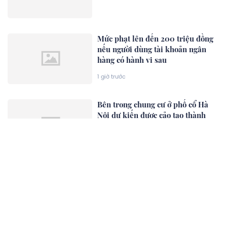
Mức phạt lên đến 200 triệu đồng
nếu người dùng tài khoản ngân
hàng có hành vi sau
1 giờ trước
Bên trong chung cư ở phố cổ Hà
Nội dự kiến được cảo tạo thành
cao ốc 21 tầng
1 giờ trước
XEM THÊM
Chủ đề nổi bật
Góc nhìn