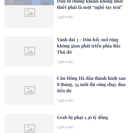
Đầu tư chứng khoán không nhất
thiết phải là một “nghề tay trái”
1 giờ trước
Vành đai 3 - Đòn bẩy mở rộng
không gian phát triển phía Bắc
Thủ đô
1 giờ trước
Cầu Hồng Hà dần thành hình sau
8 tháng, 34 mũi thi công chạy đua
tiến độ
1 giờ trước
Grab bị phạt 1,36 tỷ đồng
1 giờ trước