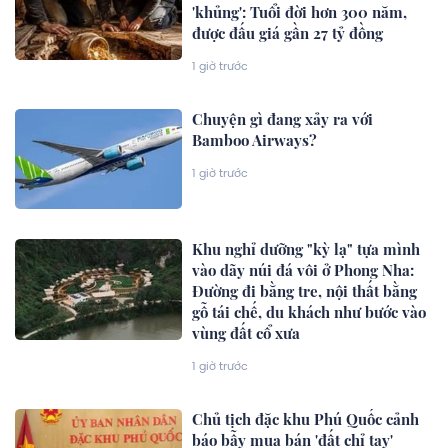
'khủng': Tuổi đời hơn 300 năm,
được đấu giá gần 27 tỷ đồng
1 giờ trước
Chuyện gì đang xảy ra với
Bamboo Airways?
1 giờ trước
Khu nghỉ dưỡng "kỳ lạ" tựa mình
vào dãy núi đá vôi ở Phong Nha:
Đường đi bằng tre, nội thất bằng
gỗ tái chế, du khách như bước vào
vùng đất cổ xưa
1 giờ trước
Chủ tịch đặc khu Phú Quốc cảnh
báo bẫy mua bán 'đất chỉ tay'