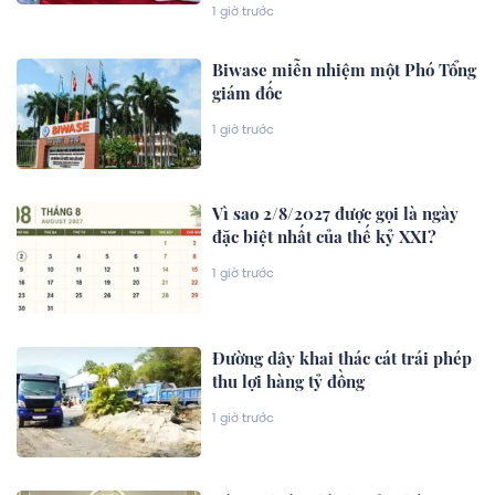
1 giờ trước
Biwase miễn nhiệm một Phó Tổng
giám đốc
1 giờ trước
Vì sao 2/8/2027 được gọi là ngày
đặc biệt nhất của thế kỷ XXI?
1 giờ trước
Đường dây khai thác cát trái phép
thu lợi hàng tỷ đồng
1 giờ trước