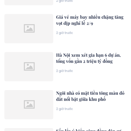
2 giờ trước
Giá vé máy bay nhiều chặng tăng
vọt dịp nghỉ lễ 2/9
2 giờ trước
Hà Nội xem xét gia hạn 6 dự án,
tổng vốn gần 2 triệu tỷ đồng
2 giờ trước
Ngôi nhà có mặt tiền tông màu đỏ
đất nổi bật giữa khu phố
2 giờ trước