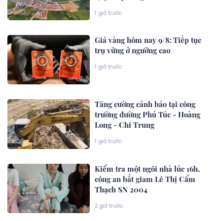
1 giờ trước
Giá vàng hôm nay 9/8: Tiếp tục
trụ vững ở ngưỡng cao
1 giờ trước
Tăng cường cảnh báo tại công
trường đường Phú Túc - Hoàng
Long - Chi Trung
1 giờ trước
Kiểm tra một ngôi nhà lúc 16h,
công an bắt giam Lê Thị Cẩm
Thạch SN 2004
2 giờ trước