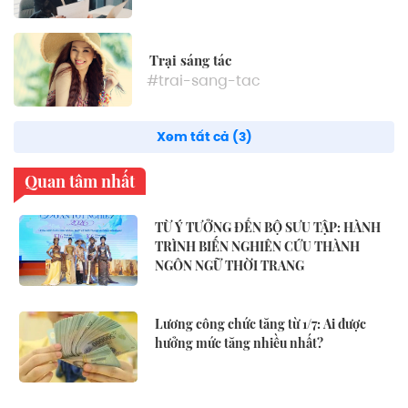
Trại sáng tác
#trai-sang-tac
Xem tất cả (3)
Quan tâm nhất
TỪ Ý TƯỞNG ĐẾN BỘ SƯU TẬP: HÀNH
TRÌNH BIẾN NGHIÊN CỨU THÀNH
NGÔN NGỮ THỜI TRANG
Lương công chức tăng từ 1/7: Ai được
hưởng mức tăng nhiều nhất?