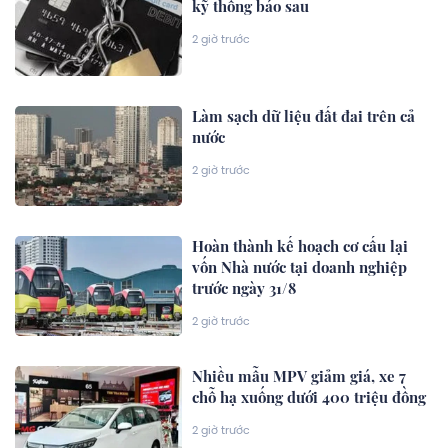
kỹ thông báo sau
2 giờ trước
Làm sạch dữ liệu đất đai trên cả
nước
2 giờ trước
Hoàn thành kế hoạch cơ cấu lại
vốn Nhà nước tại doanh nghiệp
trước ngày 31/8
2 giờ trước
Nhiều mẫu MPV giảm giá, xe 7
chỗ hạ xuống dưới 400 triệu đồng
2 giờ trước