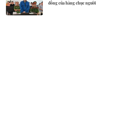
đồng của hàng chục người
Ra lệnh bắt tạm giam giám đốc Trần
Đình Hải 47 tuổi
Tịch thu hơn 12 kg vàng bạc, đất đai và
tài sản trị giá gần 150 tỷ đồng của giám
đốc công ty cấp thoát nước
TVB bầu bổ sung thành viên HĐQT độc
lập