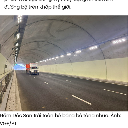
đường bộ trên khắp thế giới.
Hầm Dốc Sạn trải toàn bộ bằng bê tông nhựa. Ảnh:
VGP/PT