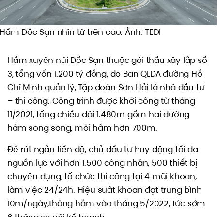
Hầm Dốc Sạn nhìn từ trên cao. Ảnh: TEDI
Hầm xuyên núi Dốc Sạn thuộc gói thầu xây lắp số
3, tổng vốn 1.200 tỷ đồng, do Ban QLDA đường Hồ
Chí Minh quản lý, Tập đoàn Sơn Hải là nhà đầu tư
– thi công. Công trình được khởi công từ tháng
11/2021, tổng chiều dài 1.480m gồm hai đường
hầm song song, mỗi hầm hơn 700m.
Để rút ngắn tiến độ, chủ đầu tư huy động tối đa
nguồn lực với hơn 1.500 công nhân, 500 thiết bị
chuyên dụng, tổ chức thi công tại 4 mũi khoan,
làm việc 24/24h. Hiệu suất khoan đạt trung bình
10m/ngày,thông hầm vào tháng 5/2022, tức sớm