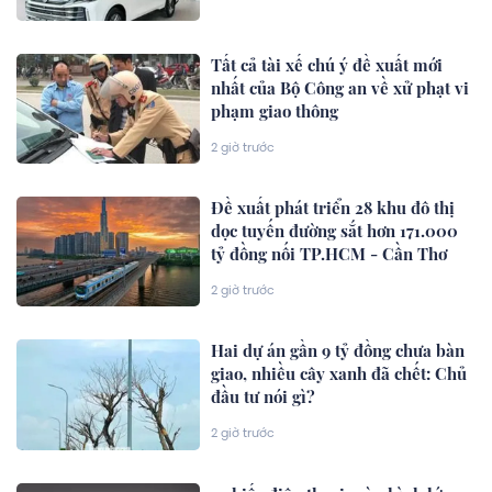
Tất cả tài xế chú ý đề xuất mới
nhất của Bộ Công an về xử phạt vi
phạm giao thông
2 giờ trước
Đề xuất phát triển 28 khu đô thị
dọc tuyến đường sắt hơn 171.000
tỷ đồng nối TP.HCM - Cần Thơ
2 giờ trước
Hai dự án gần 9 tỷ đồng chưa bàn
giao, nhiều cây xanh đã chết: Chủ
đầu tư nói gì?
2 giờ trước