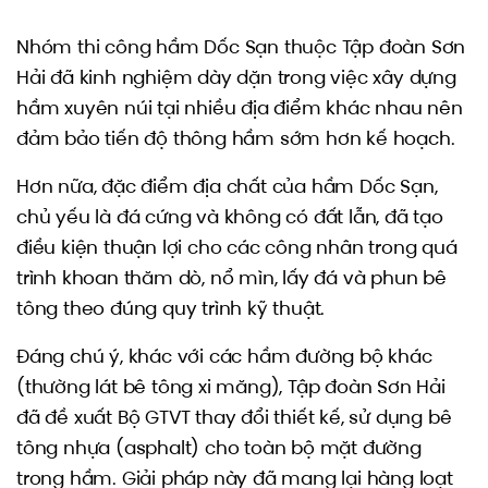
Nhóm thi công hầm Dốc Sạn thuộc Tập đoàn Sơn
Hải đã kinh nghiệm dày dặn trong việc xây dựng
hầm xuyên núi tại nhiều địa điểm khác nhau nên
đảm bảo tiến độ thông hầm sớm hơn kế hoạch.
Hơn nữa, đặc điểm địa chất của hầm Dốc Sạn,
chủ yếu là đá cứng và không có đất lẫn, đã tạo
điều kiện thuận lợi cho các công nhân trong quá
trình khoan thăm dò, nổ mìn, lấy đá và phun bê
tông theo đúng quy trình kỹ thuật.
Đáng chú ý, khác với các hầm đường bộ khác
(thường lát bê tông xi măng), Tập đoàn Sơn Hải
đã đề xuất Bộ GTVT thay đổi thiết kế, sử dụng bê
tông nhựa (asphalt) cho toàn bộ mặt đường
trong hầm. Giải pháp này đã mang lại hàng loạt