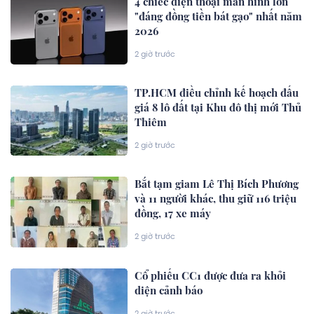
4 chiếc điện thoại màn hình lớn
"đáng đồng tiền bát gạo" nhất năm
2026
2 giờ trước
TP.HCM điều chỉnh kế hoạch đấu
giá 8 lô đất tại Khu đô thị mới Thủ
Thiêm
2 giờ trước
Bắt tạm giam Lê Thị Bích Phương
và 11 người khác, thu giữ 116 triệu
đồng, 17 xe máy
2 giờ trước
Cổ phiếu CC1 được đưa ra khỏi
diện cảnh báo
2 giờ trước