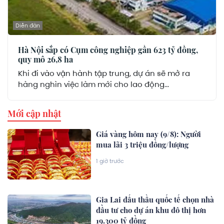
Diễn đàn
Hà Nội sắp có Cụm công nghiệp gần 623 tỷ đồng,
quy mô 26,8 ha
Khi đi vào vận hành tập trung, dự án sẽ mở ra
hàng nghìn việc làm mới cho lao động...
Mới cập nhật
Giá vàng hôm nay (9/8): Người
mua lãi 3 triệu đồng/lượng
1 giờ trước
Gia Lai đấu thầu quốc tế chọn nhà
đầu tư cho dự án khu đô thị hơn
19.300 tỷ đồng