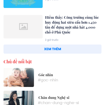
Hiếm thấy: Công trường cùng lúc
huy động hai siêu cẩu hơn 1.450
tấn để dựng một nhà hát 4.000
chỗ ở Phú Quốc
2 giờ trước
XEM THÊM
Chủ đề nổi bật
Góc nhìn
#goc-nhin
Chân dung Nghệ sĩ
#chan-dung-nghe-si