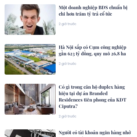
Một doanh nghiệp BĐS chuẩn bị
chi hơn trăm tỷ trả cổ tức
2 giờ trước
Hà Nội sắp có Cụm công nghiệp
gần 623 tỷ đồng, quy mô 26,8 ha
2 giờ trước
Có gì trong căn hộ duplex hàng
hiệu tại dự án Branded
Residences tiên phong của KĐT
Ciputra?
2 giờ trước
Người có tài khoản ngân hàng nhớ