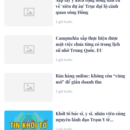
Sắp lấy ý kiến cộng đồng dân cư
về 'siêu dự án' Trục đại lộ cảnh
quan sông Hồng
2 giờ trước
Campuchia sắp thực hiện được
một việc chưa từng có trong lịch
sử nhờ Trung Quốc, EU
2 giờ trước
Bán hàng online: Không còn “vùng
mờ” để giấu doanh thu
2 giờ trước
Khởi tố bác sĩ, y sĩ, nhân viên cùng
nguyên lãnh đạo Trạm Y tế...
2 giờ trước