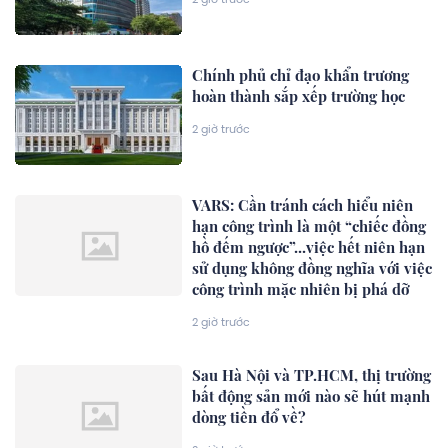
Chính phủ chỉ đạo khẩn trương
hoàn thành sắp xếp trường học
2 giờ trước
VARS: Cần tránh cách hiểu niên
hạn công trình là một “chiếc đồng
hồ đếm ngược”...việc hết niên hạn
sử dụng không đồng nghĩa với việc
công trình mặc nhiên bị phá dỡ
2 giờ trước
Sau Hà Nội và TP.HCM, thị trường
bất động sản mới nào sẽ hút mạnh
dòng tiền đổ về?