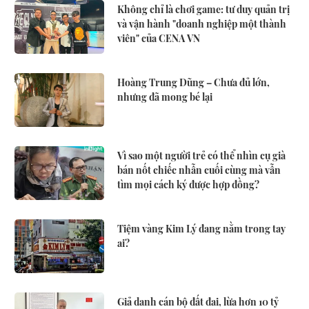
Không chỉ là chơi game: tư duy quản trị
và vận hành "doanh nghiệp một thành
viên" của CENA VN
Hoàng Trung Dũng – Chưa đủ lớn,
nhưng đã mong bé lại
Vì sao một người trẻ có thể nhìn cụ già
bán nốt chiếc nhẫn cuối cùng mà vẫn
tìm mọi cách ký được hợp đồng?
Tiệm vàng Kim Lý đang nằm trong tay
ai?
Giả danh cán bộ đất đai, lừa hơn 10 tỷ