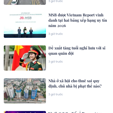
3 giờ trước
MSB được Vietnam Report vinh
danh tại hai bảng xếp hạng uy tín
năm 2026
3 giờ trước
Đề xuất tăng tuổi nghỉ hưu với sĩ
quan quân đội
3 giờ trước
Nhà ở xã hội cho thuê sai quy
định, chủ nhà bị phạt thế nào?
3 giờ trước