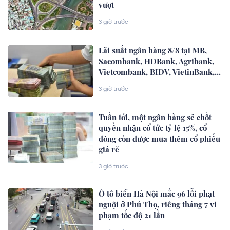
vượt
3 giờ trước
Lãi suất ngân hàng 8/8 tại MB,
Sacombank, HDBank, Agribank,
Vietcombank, BIDV, VietinBank,...
3 giờ trước
Tuần tới, một ngân hàng sẽ chốt
quyền nhận cổ tức tỷ lệ 15%, cổ
đông còn được mua thêm cổ phiếu
giá rẻ
3 giờ trước
Ô tô biển Hà Nội mắc 96 lỗi phạt
nguội ở Phú Thọ, riêng tháng 7 vi
phạm tốc độ 21 lần