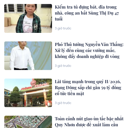
Kiểm tra tủ đựng bát, đĩa trong
nhà, công an bắt Sùng Thị Dụ 47
tuổi
3 giờ trước
Phó Thủ tướng Nguyễn Văn Thắng:
Xử lý đến cùng các vướng mắc,
không đẩy doanh nghiệp đi vòng
3 giờ trước
Lãi tăng mạnh trong quý II/2026,
Rạng Đông sắp chi gần 59 tỷ đồng
cổ tức tiền mặt
3 giờ trước
Toàn cảnh nút giao ùn tắc bậc nhất
Quy Nhơn được đề xuất làm cầu