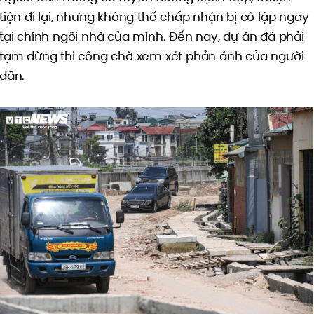
tiện đi lại, nhưng không thể chấp nhận bị cô lập ngay
tại chính ngôi nhà của mình. Đến nay, dự án đã phải
tạm dừng thi công chờ xem xét phản ánh của người
dân.