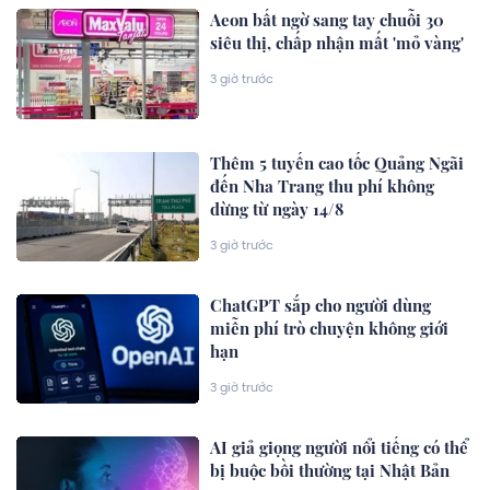
Aeon bất ngờ sang tay chuỗi 30
siêu thị, chấp nhận mất 'mỏ vàng'
3 giờ trước
Thêm 5 tuyến cao tốc Quảng Ngãi
đến Nha Trang thu phí không
dừng từ ngày 14/8
3 giờ trước
ChatGPT sắp cho người dùng
miễn phí trò chuyện không giới
hạn
3 giờ trước
AI giả giọng người nổi tiếng có thể
bị buộc bồi thường tại Nhật Bản