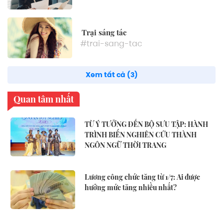
Trại sáng tác
#trai-sang-tac
Xem tất cả (3)
Quan tâm nhất
TỪ Ý TƯỞNG ĐẾN BỘ SƯU TẬP: HÀNH
TRÌNH BIẾN NGHIÊN CỨU THÀNH
NGÔN NGỮ THỜI TRANG
Lương công chức tăng từ 1/7: Ai được
hưởng mức tăng nhiều nhất?