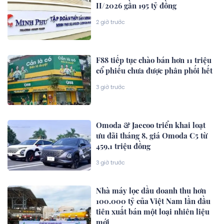
II/2026 gần 195 tỷ đồng
2 giờ trước
F88 tiếp tục chào bán hơn 11 triệu
cổ phiếu chưa được phân phối hết
3 giờ trước
Omoda & Jaecoo triển khai loạt
ưu đãi tháng 8, giá Omoda C5 từ
459,1 triệu đồng
3 giờ trước
Nhà máy lọc dầu doanh thu hơn
100.000 tỷ của Việt Nam lần đầu
tiên xuất bán một loại nhiên liệu
mới