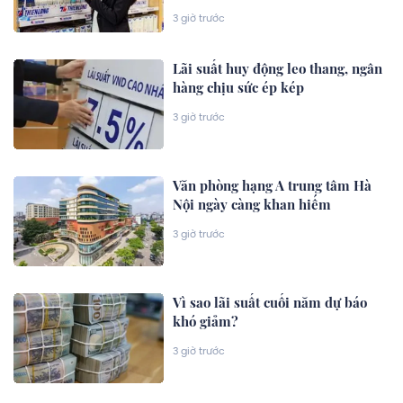
3 giờ trước
Lãi suất huy động leo thang, ngân
hàng chịu sức ép kép
3 giờ trước
Văn phòng hạng A trung tâm Hà
Nội ngày càng khan hiếm
3 giờ trước
Vì sao lãi suất cuối năm dự báo
khó giảm?
3 giờ trước