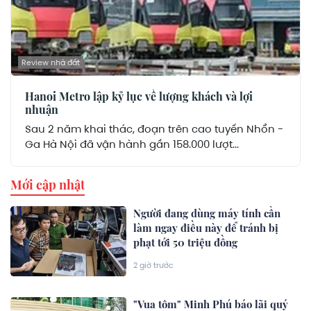
Review nhà đất
Hanoi Metro lập kỷ lục về lượng khách và lợi
nhuận
Sau 2 năm khai thác, đoạn trên cao tuyến Nhổn -
Ga Hà Nội đã vận hành gần 158.000 lượt...
Mới cập nhật
Người đang dùng máy tính cần
làm ngay điều này để tránh bị
phạt tới 50 triệu đồng
2 giờ trước
"Vua tôm" Minh Phú báo lãi quý