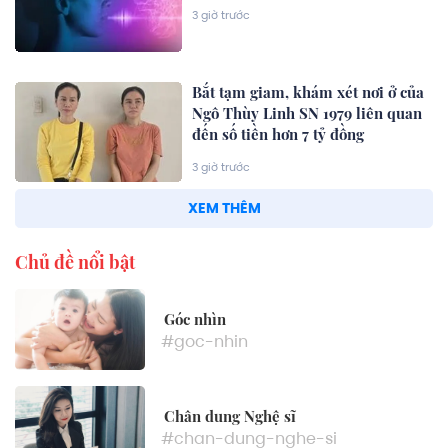
3 giờ trước
Bắt tạm giam, khám xét nơi ở của
Ngô Thùy Linh SN 1979 liên quan
đến số tiền hơn 7 tỷ đồng
3 giờ trước
XEM THÊM
Chủ đề nổi bật
Góc nhìn
#goc-nhin
Chân dung Nghệ sĩ
#chan-dung-nghe-si