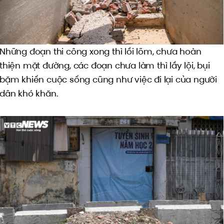
Những đoạn thi công xong thì lồi lõm, chưa hoàn
thiện mặt đường, các đoạn chưa làm thì lầy lội, bụi
bặm khiến cuộc sống cũng như việc đi lại của người
dân khó khăn.