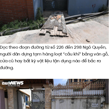
Dọc theo đoạn đường từ số 226 đến 298 Ngô Quyền,
người dân dựng tạm hàng loạt “cầu khỉ” bằng ván gỗ,
cửa cũ hay bất kỳ vật liệu tận dụng nào để bắc ra
đường.