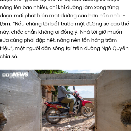
nâng lên bao nhiêu, chỉ khi đường làm xong từng
đoạn mới phát hiện mặt đường cao hơn nền nhà 1-
1,5m. “Nếu chúng tôi biết trước mặt đường sẽ cao thế
này, chắc chắn không ai đồng ý. Nhà tôi giờ muốn
sửa cũng phải đập hết, nâng nền tốn hàng trăm
triệu”, một người dân sống tại trên đường Ngô Quyền
chia sẻ.