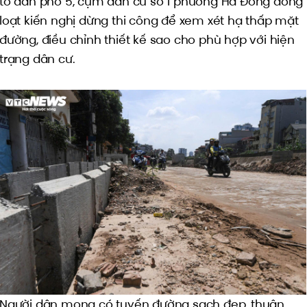
tổ dân phố 5, cụm dân cư số 1 phường Hà Đông đồng
loạt kiến nghị dừng thi công để xem xét hạ thấp mặt
đường, điều chỉnh thiết kế sao cho phù hợp với hiện
trạng dân cư.
Người dân mong có tuyến đường sạch đẹp, thuận