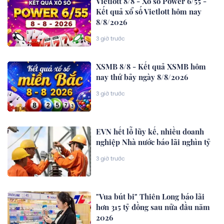
Vietlott 8/8 - Xổ số Power 6/55 -
Kết quả xổ số Vietlott hôm nay
8/8/2026
3 giờ trước
XSMB 8/8 - Kết quả XSMB hôm
nay thứ bảy ngày 8/8/2026
3 giờ trước
EVN hết lỗ lũy kế, nhiều doanh
nghiệp Nhà nước báo lãi nghìn tỷ
3 giờ trước
"Vua bút bi" Thiên Long báo lãi
hơn 315 tỷ đồng sau nửa đầu năm
2026