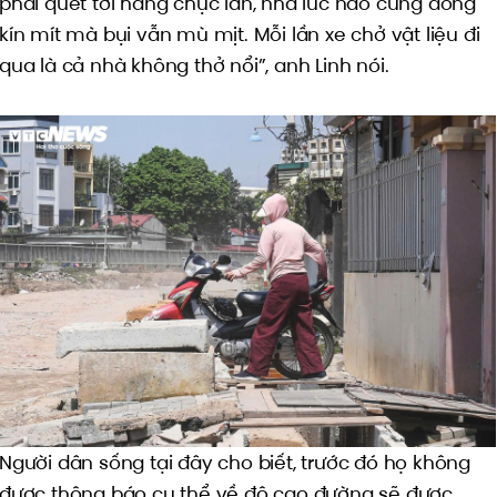
phải quét tới hàng chục lần, nhà lúc nào cũng đóng
kín mít mà bụi vẫn mù mịt. Mỗi lần xe chở vật liệu đi
qua là cả nhà không thở nổi”, anh Linh nói.
Người dân sống tại đây cho biết, trước đó họ không
được thông báo cụ thể về độ cao đường sẽ được