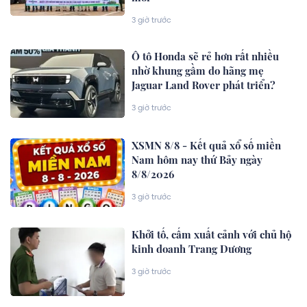
3 giờ trước
Ô tô Honda sẽ rẻ hơn rất nhiều
nhờ khung gầm do hãng mẹ
Jaguar Land Rover phát triển?
3 giờ trước
XSMN 8/8 - Kết quả xổ số miền
Nam hôm nay thứ Bảy ngày
8/8/2026
3 giờ trước
Khởi tố, cấm xuất cảnh với chủ hộ
kinh doanh Trang Dương
3 giờ trước