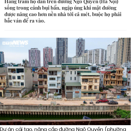
Hàng trăm hộ dân trên đường Ngô Quyền (Hà Nội)
sống trong cảnh bụi bẩn, ngập úng khi mặt đường
được nâng cao hơn nền nhà tới cả mét, buộc họ phải
bắc ván để ra vào.
Dự án cải tạo, nâng cấp đường Ngô Quyền (phường