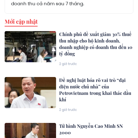
doanh thu cả năm sau 7 tháng.
Mới cập nhật
Chính phủ đề xuất giảm 30% thuế
thu nhập cho hộ kinh doanh,
doanh nghiệp có doanh thu đến 10
tỷ đồng
2 giờ trước
Đề nghị luật hóa rõ vai trò “đại
diện nước chủ nhà” của
Petrovietnam trong khai thác dầu
khí
2 giờ trước
Tử hình Nguyễn Cao Minh SN
2000