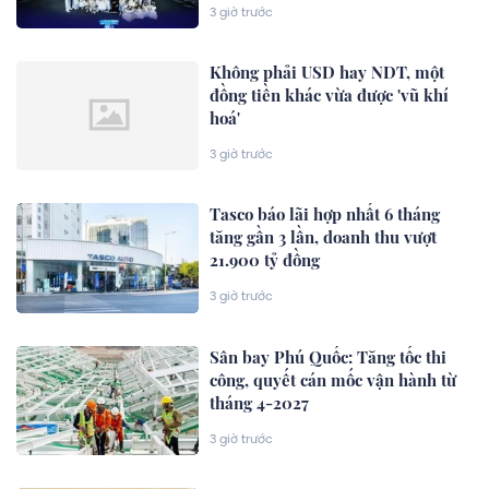
3 giờ trước
Không phải USD hay NDT, một
đồng tiền khác vừa được 'vũ khí
hoá'
3 giờ trước
Tasco báo lãi hợp nhất 6 tháng
tăng gần 3 lần, doanh thu vượt
21.900 tỷ đồng
3 giờ trước
Sân bay Phú Quốc: Tăng tốc thi
công, quyết cán mốc vận hành từ
tháng 4-2027
3 giờ trước