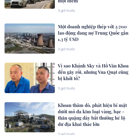
một điểm
3 giờ trước
Một doanh nghiệp thép với 2.700
lao động đang nợ Trung Quốc gần
1,3 tỷ USD
3 giờ trước
Vì sao Khánh Sky và Hồ Văn Khoa
đến gây rối, nhưng Vua Quạt cũng
bị khởi tố?
3 giờ trước
Khoan thăm dò, phát hiện bí mật
dưới mỏ đa kim loại vàng, bạc -
thân quặng dày bất thường hé lộ
dư địa khai thác lớn
3 giờ trước