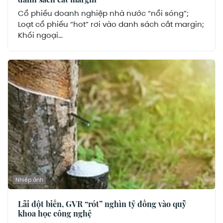
Cổ phiếu doanh nghiệp nhà nước “nổi sóng”;
Loạt cổ phiếu “hot” rơi vào danh sách cắt margin;
Khối ngoại...
Nhiếp ảnh
Lãi đột biến, GVR “rót” nghìn tỷ đồng vào quỹ
khoa học công nghệ