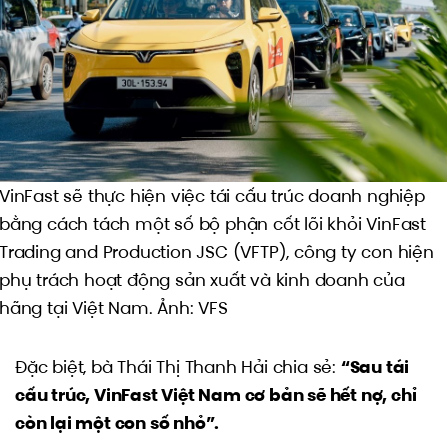
VinFast sẽ thực hiện việc tái cấu trúc doanh nghiệp
bằng cách tách một số bộ phận cốt lõi khỏi VinFast
Trading and Production JSC (VFTP), công ty con hiện
phụ trách hoạt động sản xuất và kinh doanh của
hãng tại Việt Nam. Ảnh: VFS
Đặc biệt, bà Thái Thị Thanh Hải chia sẻ:
“Sau tái
cấu trúc, VinFast Việt Nam cơ bản sẽ hết nợ, chỉ
còn lại một con số nhỏ”.