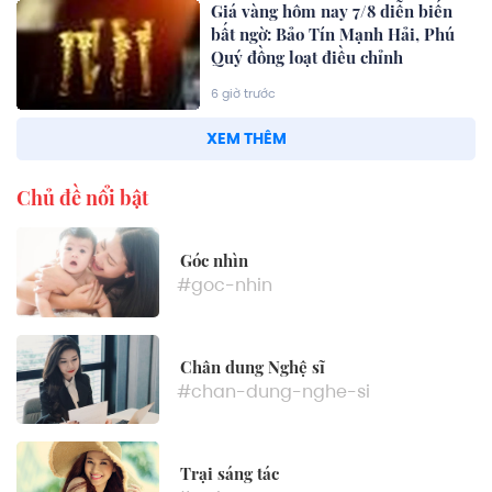
Giá vàng hôm nay 7/8 diễn biến
bất ngờ: Bảo Tín Mạnh Hải, Phú
Quý đồng loạt điều chỉnh
6 giờ trước
XEM THÊM
Chủ đề nổi bật
Góc nhìn
#goc-nhin
Chân dung Nghệ sĩ
#chan-dung-nghe-si
Trại sáng tác