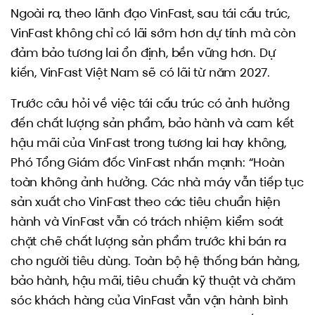
Ngoài ra, theo lãnh đạo VinFast, sau tái cấu trúc,
VinFast không chỉ có lãi sớm hơn dự tính mà còn
đảm bảo tương lai ổn định, bền vững hơn. Dự
kiến, VinFast Việt Nam sẽ có lãi từ năm 2027.
Trước câu hỏi về việc tái cấu trúc có ảnh hưởng
đến chất lượng sản phẩm, bảo hành và cam kết
hậu mãi của VinFast trong tương lai hay không,
Phó Tổng Giám đốc VinFast nhấn mạnh: “Hoàn
toàn không ảnh hưởng. Các nhà máy vẫn tiếp tục
sản xuất cho VinFast theo các tiêu chuẩn hiện
hành và VinFast vẫn có trách nhiệm kiểm soát
chặt chẽ chất lượng sản phẩm trước khi bán ra
cho người tiêu dùng. Toàn bộ hệ thống bán hàng,
bảo hành, hậu mãi, tiêu chuẩn kỹ thuật và chăm
sóc khách hàng của VinFast vẫn vận hành bình