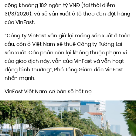
cộng khoảng 182 ngàn tỷ VNĐ (tại thời điểm
31/3/2026), và sẽ sản xuất ô tô theo đơn đặt hàng
của VinFast.
“Công ty VinFast vẫn giữ lại mảng sản xuất ở toàn
cầu, còn ở Việt Nam sẽ thuê Công ty Tương Lai
sản xuất. Các phần còn lại không thuộc phạm vi
của giao dịch này, vẫn của VinFast và vẫn hoạt
động bình thường”, Phó Tổng Giám đốc VinFast
nhấn mạnh.
VinFast Việt Nam cơ bản sẽ hết nợ