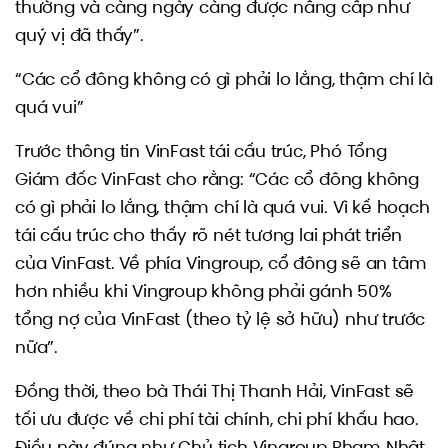
thường và càng ngày càng được nâng cấp như
quý vị đã thấy”.
“Các cổ đông không có gì phải lo lắng, thậm chí là
quá vui”
Trước thông tin VinFast tái cấu trúc, Phó Tổng
Giám đốc VinFast cho rằng: “Các cổ đông không
có gì phải lo lắng, thậm chí là quá vui. Vì kế hoạch
tái cấu trúc cho thấy rõ nét tương lai phát triển
của VinFast. Về phía Vingroup, cổ đông sẽ an tâm
hơn nhiều khi Vingroup không phải gánh 50%
tổng nợ của VinFast (theo tỷ lệ sở hữu) như trước
nữa”.
Đồng thời, theo bà Thái Thị Thanh Hải, VinFast sẽ
tối ưu được về chi phí tài chính, chi phí khấu hao.
Điều này đúng như Chủ tịch Vingroup Phạm Nhật