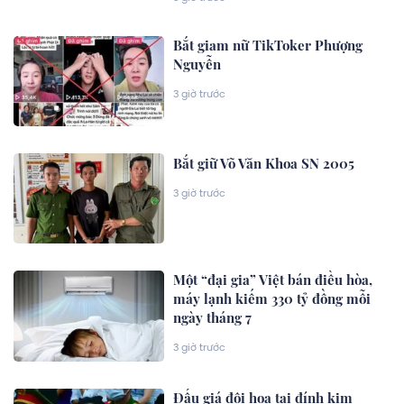
Bắt giam nữ TikToker Phượng
Nguyễn
3 giờ trước
Bắt giữ Võ Văn Khoa SN 2005
3 giờ trước
Một “đại gia” Việt bán điều hòa,
máy lạnh kiếm 330 tỷ đồng mỗi
ngày tháng 7
3 giờ trước
Đấu giá đôi hoa tai đính kim