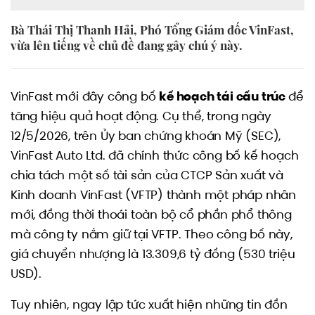
Bà Thái Thị Thanh Hải, Phó Tổng Giám đốc VinFast,
vừa lên tiếng về chủ đề đang gây chú ý này.
VinFast mới đây công bố
kế hoạch tái cấu trúc
để
tăng hiệu quả hoạt động. Cụ thể, trong ngày
12/5/2026, trên Ủy ban chứng khoán Mỹ (SEC),
VinFast Auto Ltd. đã chính thức công bố kế hoạch
chia tách một số tài sản của CTCP Sản xuất và
Kinh doanh VinFast (VFTP) thành một pháp nhân
mới, đồng thời thoái toàn bộ cổ phần phổ thông
mà công ty nắm giữ tại VFTP. Theo công bố này,
giá chuyển nhượng là 13.309,6 tỷ đồng (530 triệu
USD).
Tuy nhiên, ngay lập tức xuất hiện những tin đồn