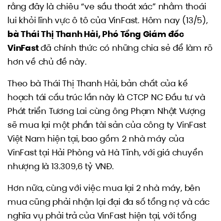
rằng đây là chiêu “ve sầu thoát xác” nhằm thoái
lui khỏi lĩnh vực ô tô của VinFast. Hôm nay (13/5),
bà Thái Thị Thanh Hải, Phó Tổng Giám đốc
VinFast
đã chính thức có những chia sẻ để làm rõ
hơn về chủ đề này.
Theo bà Thái Thị Thanh Hải, bản chất của kế
hoạch tái cấu trúc lần này là CTCP NC Đầu tư và
Phát triển Tương Lai cùng ông Phạm Nhật Vượng
sẽ mua lại một phần tài sản của công ty VinFast
Việt Nam hiện tại, bao gồm 2 nhà máy của
VinFast tại Hải Phòng và Hà Tĩnh, với giá chuyển
nhượng là 13.309,6 tỷ VNĐ.
Hơn nữa, cùng với việc mua lại 2 nhà máy, bên
mua cũng phải nhận lại đại đa số tổng nợ và các
nghĩa vụ phải trả của VinFast hiện tại, với tổng