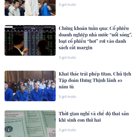
3 giờ trước
Chứng khoán tuần qua: Cổ phiếu
doanh nghiệp nhà nước “nổi sóng”,
loạt cổ phiếu “hot” rơi vào danh
sách cắt margin
3 giờ trước
Khai thác trái phép titan, Chủ tịch
Tập đoàn Hưng Thịnh lãnh 10
năm tù
3 giờ trước
Thời gian nghỉ và chế độ thai sản
khi sinh con thứ hai
3 giờ trước