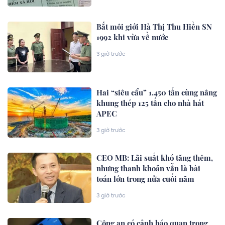
Bắt môi giới Hà Thị Thu Hiền SN
1992 khi vừa về nước
3 giờ trước
Hai “siêu cẩu” 1.450 tấn cùng nâng
khung thép 125 tấn cho nhà hát
APEC
3 giờ trước
CEO MB: Lãi suất khó tăng thêm,
nhưng thanh khoản vẫn là bài
toán lớn trong nửa cuối năm
3 giờ trước
Công an có cảnh báo quan trọng