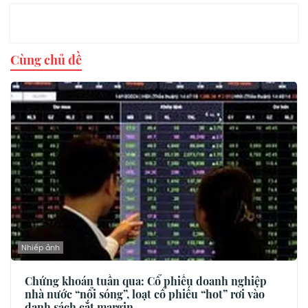
Cùng chủ đề
Nhiếp ảnh
Chứng khoán tuần qua: Cổ phiếu doanh nghiệp
nhà nước “nổi sóng”, loạt cổ phiếu “hot” rơi vào
danh sách cắt margin