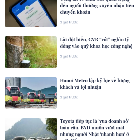
đến người thường xuyên nhận tiền
chuyển khoản
3 giờ trước
Lãi đột biến, GVR “rót” nghìn tỷ
đồng vào quỹ khoa học công nghệ
3 giờ trước
Hanoi Metro lập kỷ lục về lượng
khách và lợi nhuận
3 giờ trước
Toyota tiếp tục là 'vua doanh số'
toàn cầu, BYD muốn vượt mặt
nhưng người Nhật 'nhanh hơn' ở