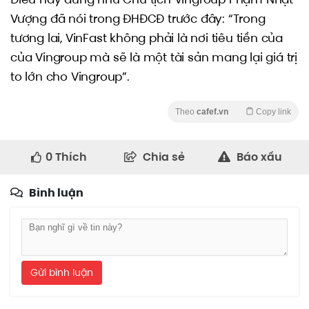
Vượng đã nói trong ĐHĐCĐ trước đây: “Trong
tương lai, VinFast không phải là nơi tiêu tiền của
của Vingroup mà sẽ là một tài sản mang lại giá trị
to lớn cho Vingroup”.
Theo
cafef.vn
Copy link
0
Thích
Chia sẻ
Báo xấu
Bình luận
Gửi bình luận