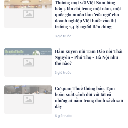
Thương mại với Việt Nam tăng
hơn 4 lần chỉ trong một năm, một
quốc gia muốn làm 'cửa ngõ' cho
doanh nghiệp Việt bước vào thị
trường 1,4 tỷ người tiêu dùng
3 giờ trước
Hầm xuyên núi Tam Đảo nối Thái
Nguyên - Phú Thọ - Hà Nội như
thế nào?
3 giờ trước
Cơ quan Thuế thông báo: Tạm
hoãn xuất cảnh đối với tất cả
những ai nằm trong danh sách sau
đây
5 giờ trước