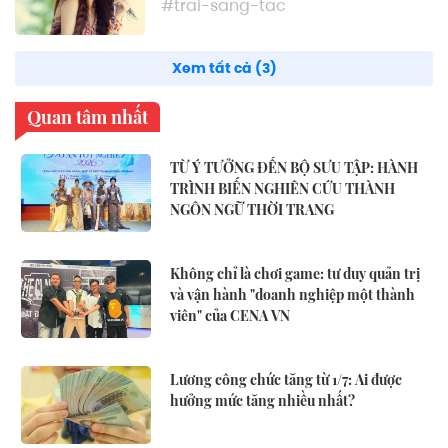
#trai-sang-tac
Xem tất cả (3)
Quan tâm nhất
TỪ Ý TƯỞNG ĐẾN BỘ SƯU TẬP: HÀNH
TRÌNH BIẾN NGHIÊN CỨU THÀNH
NGÔN NGỮ THỜI TRANG
Không chỉ là chơi game: tư duy quản trị
và vận hành "doanh nghiệp một thành
viên" của CENA VN
Lương công chức tăng từ 1/7: Ai được
hưởng mức tăng nhiều nhất?