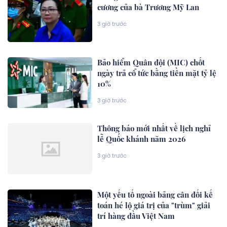
cương của bà Trương Mỹ Lan
3 giờ trước
Bảo hiểm Quân đội (MIC) chốt
ngày trả cổ tức bằng tiền mặt tỷ lệ
10%
3 giờ trước
Thông báo mới nhất về lịch nghỉ
lễ Quốc khánh năm 2026
3 giờ trước
Một yếu tố ngoài bảng cân đối kế
toán hé lộ giá trị của "trùm" giải
trí hàng đầu Việt Nam