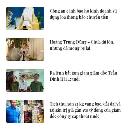
Công an cảnh báo hộ kinh doanh sử
dụng loa thông báo chuyển tiền
Hoàng Trung Dũng – Chưa đủ lớn,
nhưng đã mong bé lại
Ra lệnh bắt tạm giam giám đốc Trần
Đình Hải 47 tuổi
Tịch thu hơn 12 kg vàng bạc, đất đai và
tài sản trị giá gần 150 tỷ đồng của giám
đốc công ty cấp thoát nước