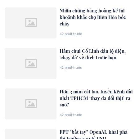
Nhân chứng bàng hoàng kể lại
khoảnh khắc chợ Biên Hòa bốc
cháy
42 phút trước
Hầm chui Cổ Linh dần lộ diện,
'chạy đà' về đích trước hạn
42 phút trước
Hơn 3 năm cải tạo, tuyến kênh dài
nhất TPHCM ‘thay da đổi thịt’ ra
sao?
42 phút trước
FPT "bắt tay" OpenAI, khai phá
thị trường 240 tỷ USD