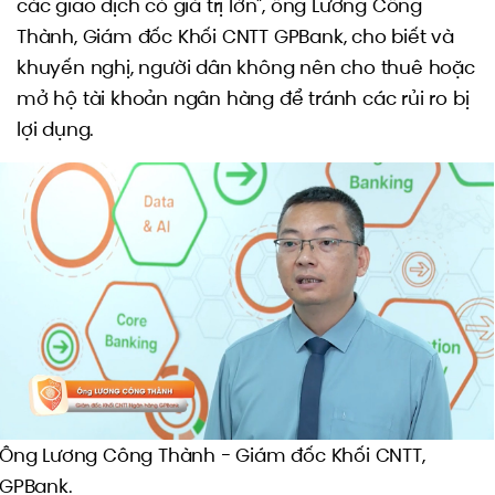
các giao dịch có giá trị lớn", ông Lương Công
Thành, Giám đốc Khối CNTT GPBank, cho biết và
khuyến nghị, người dân không nên cho thuê hoặc
mở hộ tài khoản ngân hàng để tránh các rủi ro bị
lợi dụng.
Ông Lương Công Thành - Giám đốc Khối CNTT,
GPBank.