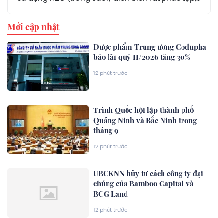
Mới cập nhật
Dược phẩm Trung ương Codupha
báo lãi quý II/2026 tăng 30%
12 phút trước
Trình Quốc hội lập thành phố
Quảng Ninh và Bắc Ninh trong
tháng 9
12 phút trước
UBCKNN hủy tư cách công ty đại
chúng của Bamboo Capital và
BCG Land
12 phút trước