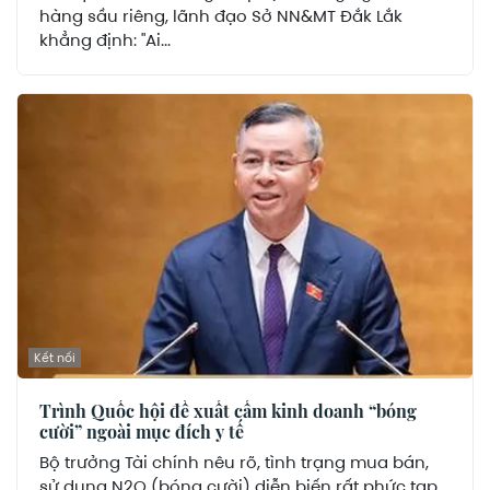
hàng sầu riêng, lãnh đạo Sở NN&MT Đắk Lắk
khẳng định: "Ai...
Kết nối
Trình Quốc hội đề xuất cấm kinh doanh “bóng
cười” ngoài mục đích y tế
Bộ trưởng Tài chính nêu rõ, tình trạng mua bán,
sử dụng N2O (bóng cười) diễn biến rất phức tạp,...