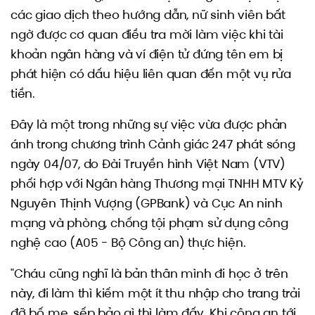
các giao dịch theo hướng dẫn, nữ sinh viên bất
ngờ được cơ quan điều tra mời làm việc khi tài
khoản ngân hàng và ví điện tử đứng tên em bị
phát hiện có dấu hiệu liên quan đến một vụ rửa
tiền.
Đây là một trong những sự việc vừa được phản
ánh trong chương trình Cảnh giác 247 phát sóng
ngày 04/07, do Đài Truyền hình Việt Nam (VTV)
phối hợp với Ngân hàng Thương mại TNHH MTV Kỷ
Nguyên Thịnh Vượng (GPBank) và Cục An ninh
mạng và phòng, chống tội phạm sử dụng công
nghệ cao (A05 - Bộ Công an) thực hiện.
"Cháu cũng nghĩ là bản thân mình đi học ở trên
này, đi làm thì kiếm một ít thu nhập cho trang trải
đỡ bố mẹ, sếp bảo gì thì làm đấy. Khi công an tới