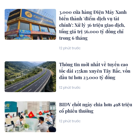
3.000 cửa hàng Điện Máy Xanh
biến thành 'điểm dịch vụ tài
chính': Xử lý 36 triệu giao dịch,
tổng giá trị 56.000 tỷ đồng chỉ
trong 6 tháng
12 phút trước
Thông tin mới nhất về tuyến cao
tốc dài 155km xuyên Tây Bắc, vốn
đầu tư hơn 23.000 tỷ đồng
12 phút trước
BIDV chốt ngày chia hơn 498 triệu
cổ phiếu thưởng
12 phút trước