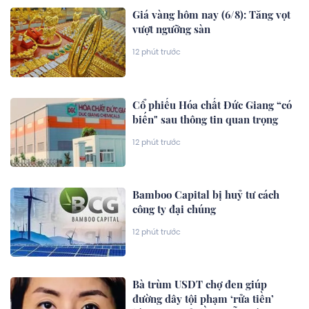
Giá vàng hôm nay (6/8): Tăng vọt
vượt ngưỡng sàn
12 phút trước
Cổ phiếu Hóa chất Đức Giang “có
biến" sau thông tin quan trọng
12 phút trước
Bamboo Capital bị huỷ tư cách
công ty đại chúng
12 phút trước
Bà trùm USDT chợ đen giúp
đường dây tội phạm ‘rửa tiền’