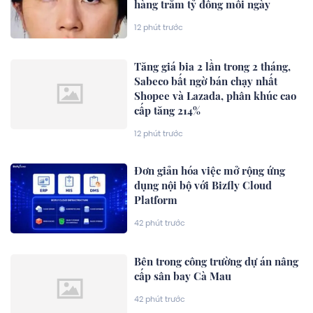
hàng trăm tỷ đồng mỗi ngày
12 phút trước
Tăng giá bia 2 lần trong 2 tháng,
Sabeco bất ngờ bán chạy nhất
Shopee và Lazada, phân khúc cao
cấp tăng 214%
12 phút trước
Đơn giản hóa việc mở rộng ứng
dụng nội bộ với Bizfly Cloud
Platform
42 phút trước
Bên trong công trường dự án nâng
cấp sân bay Cà Mau
42 phút trước