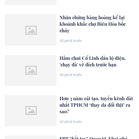
Nhân chứng bàng hoàng kể lại
khoảnh khắc chợ Biên Hòa bốc
cháy
42 phút trước
Hầm chui Cổ Linh dần lộ diện,
'chạy đà' về đích trước hạn
42 phút trước
Hơn 3 năm cải tạo, tuyến kênh dài
nhất TPHCM ‘thay da đổi thịt’ ra
sao?
42 phút trước
FPT "bắt tay" OpenAI, khai phá