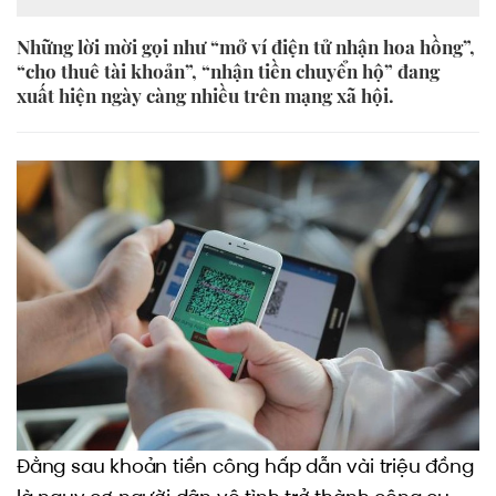
Những lời mời gọi như “mở ví điện tử nhận hoa hồng”,
“cho thuê tài khoản”, “nhận tiền chuyển hộ” đang
xuất hiện ngày càng nhiều trên mạng xã hội.
Đằng sau khoản tiền công hấp dẫn vài triệu đồng