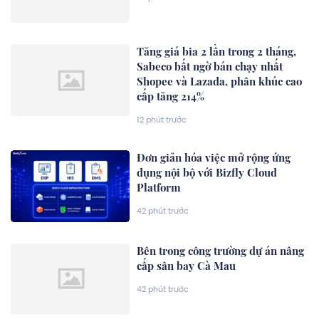
Tăng giá bia 2 lần trong 2 tháng,
Sabeco bất ngờ bán chạy nhất
Shopee và Lazada, phân khúc cao
cấp tăng 214%
12 phút trước
Đơn giản hóa việc mở rộng ứng
dụng nội bộ với Bizfly Cloud
Platform
42 phút trước
Bên trong công trường dự án nâng
cấp sân bay Cà Mau
42 phút trước