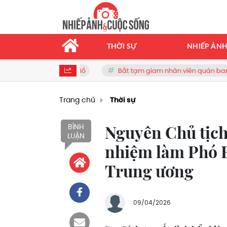
THỜI SỰ
NHIẾP ẢN
Giẽ - Cao Bồ
Bắt tạm giam nhân viên quán bar Nguyễn Thanh 
Trang chủ
Thời sự
Nguyên Chủ tịc
BÌNH
LUẬN
nhiệm làm Phó B
Trung ương
09/04/2026