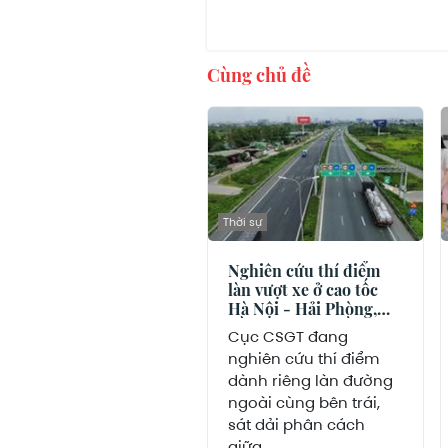
Cùng chủ đề
Thời sự
Nghiên cứu thí điểm
làn vượt xe ở cao tốc
Hà Nội - Hải Phòng,
Cầu Giẽ - Cao Bồ
Cục CSGT đang
nghiên cứu thí điểm
dành riêng làn đường
ngoài cùng bên trái,
sát dải phân cách
giữa...