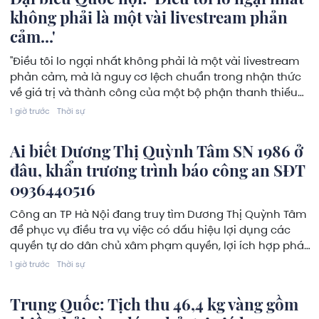
không phải là một vài livestream phản
cảm...'
"Điều tôi lo ngại nhất không phải là một vài livestream
phản cảm, mà là nguy cơ lệch chuẩn trong nhận thức
về giá trị và thành công của một bộ phận thanh thiếu
niên.”, TS. Nguyễn Thị Việt Nga, đại biểu Quốc hội, Ủy viên
1 giờ trước
Thời sự
Ủy ban Văn hóa và Xã hội của Quốc hội bày tỏ lo ngại.
Ai biết Dương Thị Quỳnh Tâm SN 1986 ở
đâu, khẩn trương trình báo công an SĐT
0936440516
Công an TP Hà Nội đang truy tìm Dương Thị Quỳnh Tâm
để phục vụ điều tra vụ việc có dấu hiệu lợi dụng các
quyền tự do dân chủ xâm phạm quyền, lợi ích hợp pháp
của Nhà nước, tổ chức, cá nhân trên Facebook.
1 giờ trước
Thời sự
Trung Quốc: Tịch thu 46,4 kg vàng gồm