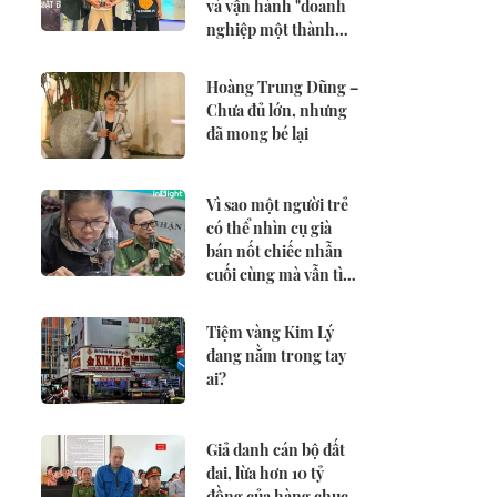
và vận hành "doanh
nghiệp một thành
viên" của CENA VN
Hoàng Trung Dũng –
Chưa đủ lớn, nhưng
đã mong bé lại
Vì sao một người trẻ
có thể nhìn cụ già
bán nốt chiếc nhẫn
cuối cùng mà vẫn tìm
mọi cách ký được hợp
đồng?
Tiệm vàng Kim Lý
đang nằm trong tay
ai?
Giả danh cán bộ đất
đai, lừa hơn 10 tỷ
đồng của hàng chục