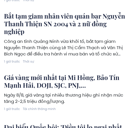
1 giờ trước
Thời sự
Bắt tạm giam nhân viên quán bar Nguyễn
Thanh Thiện SN 2004 và 2 nữ đồng
nghiệp
Công an tỉnh Quảng Ninh vừa khởi tố, bắt tạm giam
Nguyễn Thanh Thiện cùng Lê Thị Cẩm Thạch và Văn Thị
Bích Ngọc để điều tra hành vi mua bán và tổ chức sử
dụng trái phép chất ma túy tại nơi thuê trọ.
1 giờ trước
Thời sự
Giá vàng mới nhất tại Mi Hồng, Bảo Tín
Mạnh Hải, DOJI, SJC, PNJ,…
Ngày 8/8, giá vàng tại nhiều thương hiệu ghi nhận mức
tăng 2-2,5 triệu đồng/lượng.
1 giờ trước
Tài chính thông minh
Đại biểu Quốc hội: 'Điều tôi lo ngại nhất