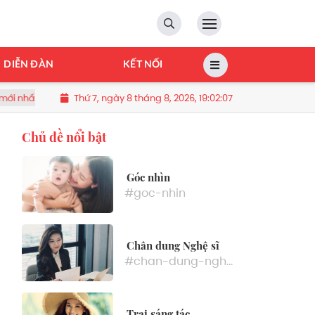
DIỄN ĐÀN
KẾT NỐI
Thứ 7, ngày 8 tháng 8, 2026, 19:02:08
 Hồng, Bảo Tín Mạnh Hải, DOJI, SJC, PNJ,…
Đại biểu Quốc hội: '
Chủ đề nổi bật
Góc nhìn
#goc-nhin
Chân dung Nghệ sĩ
#chan-dung-nghe-si
Trại sáng tác