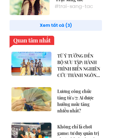
#trai-sang-tac
Xem tất cả (3)
Quan tâm nhất
TỪ Ý TƯỞNG ĐẾN
BỘ SƯU TẬP: HÀNH
TRÌNH BIẾN NGHIÊN
CỨU THÀNH NGÔN
NGỮ THỜI TRANG
Lương công chức
tăng từ 1/7: Ai được
hưởng mức tăng
nhiều nhất?
Không chỉ là chơi
game: tư duy quản trị