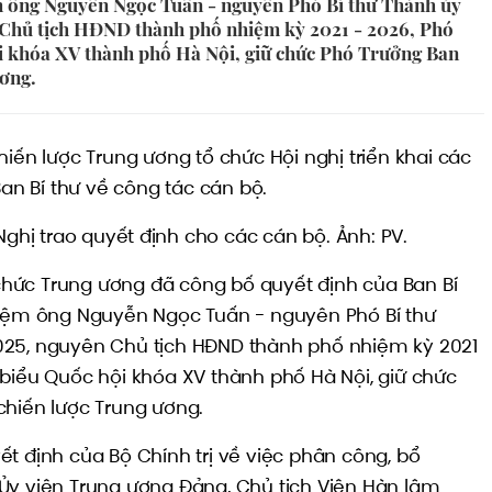
m ông Nguyễn Ngọc Tuấn - nguyên Phó Bí thư Thành ủy
 Chủ tịch HĐND thành phố nhiệm kỳ 2021 - 2026, Phó
i khóa XV thành phố Hà Nội, giữ chức Phó Trưởng Ban
ương.
hiến lược Trung ương tổ chức Hội nghị triển khai các
Ban Bí thư về công tác cán bộ.
hị trao quyết định cho các cán bộ. Ảnh: PV.
ổ chức Trung ương đã công bố quyết định của Ban Bí
hiệm ông Nguyễn Ngọc Tuấn - nguyên Phó Bí thư
025, nguyên Chủ tịch HĐND thành phố nhiệm kỳ 2021
 biểu Quốc hội khóa XV thành phố Hà Nội, giữ chức
chiến lược Trung ương.
t định của Bộ Chính trị về việc phân công, bổ
Ủy viên Trung ương Đảng, Chủ tịch Viện Hàn lâm