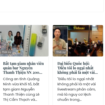
Thời sự
Thời sự
Bắt tạm giam nhân viên
Đại biểu Quốc hội:
quán bar Nguyễn
'Điều tôi lo ngại nhất
Thanh Thiện SN 2004
không phải là một vài
và 2 nữ đồng nghiệp
livestream phản cảm...'
Công an tỉnh Quảng
"Điều tôi lo ngại nhất
Ninh vừa khởi tố, bắt
không phải là một vài
tạm giam Nguyễn
livestream phản cảm,
Thanh Thiện cùng Lê
mà là nguy cơ lệch
Thị Cẩm Thạch và...
chuẩn trong...