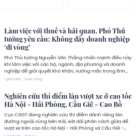
Làm việc với thuế và hải quan, Phó Thủ
tướng yêu cầu: Không đẩy doanh nghiệp
‘đi vòng’
Phó Thủ tướng Nguyễn Văn Thắng nhấn mạnh điều này
khi làm việc với các bộ, ngành, địa phương và doanh
nghiệp để giải quyết khó khăn, vướng mắc trong lĩnh
vực thuế và hải quan, ngày 8/8.
1 giờ trước
Cuộc sống
Nghiên cứu thí điểm làn vượt xe ở cao tốc
Hà Nội - Hải Phòng, Cầu Giẽ - Cao Bồ
Cục CSGT đang nghiên cứu thí điểm dành riêng làn
đường ngoài cùng bên trái, sát dải phân cách giữa để
vượt xe trên cao tốc Hà Nội - Hải Phòng và Cầu Giẽ -
Cao Bồ.