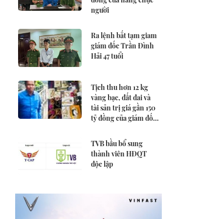
người
Ra lệnh bắt tạm giam
giám đốc Trần Đình
Hải 47 tuổi
Tịch thu hơn 12 kg
vàng bạc, đất đai và
tài sản trị giá gần 150
tỷ đồng của giám đốc
công ty cấp thoát
nước
TVB bầu bổ sung
thành viên HĐQT
độc lập