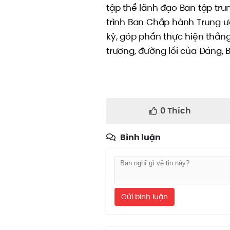
tập thể lãnh đạo Ban tập tru
trình Ban Chấp hành Trung ư
kỳ, góp phần thực hiện thắng 
trương, đường lối của Đảng, B
0
Thích
Bình luận
Gửi bình luận