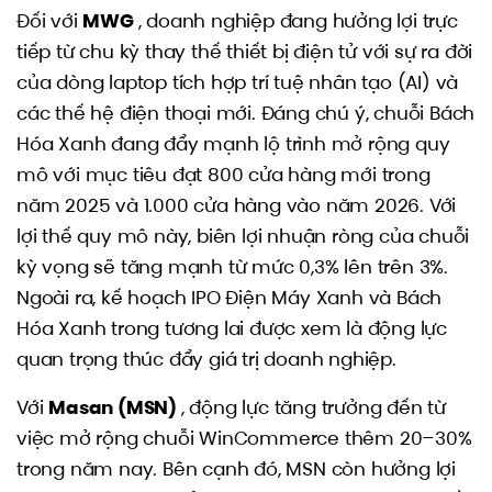
Đối với
MWG
, doanh nghiệp đang hưởng lợi trực
tiếp từ chu kỳ thay thế thiết bị điện tử với sự ra đời
của dòng laptop tích hợp trí tuệ nhân tạo (AI) và
các thế hệ điện thoại mới. Đáng chú ý, chuỗi Bách
Hóa Xanh đang đẩy mạnh lộ trình mở rộng quy
mô với mục tiêu đạt 800 cửa hàng mới trong
năm 2025 và 1.000 cửa hàng vào năm 2026. Với
lợi thế quy mô này, biên lợi nhuận ròng của chuỗi
kỳ vọng sẽ tăng mạnh từ mức 0,3% lên trên 3%.
Ngoài ra, kế hoạch IPO Điện Máy Xanh và Bách
Hóa Xanh trong tương lai được xem là động lực
quan trọng thúc đẩy giá trị doanh nghiệp.
Với
Masan (MSN)
, động lực tăng trưởng đến từ
việc mở rộng chuỗi WinCommerce thêm 20–30%
trong năm nay. Bên cạnh đó, MSN còn hưởng lợi