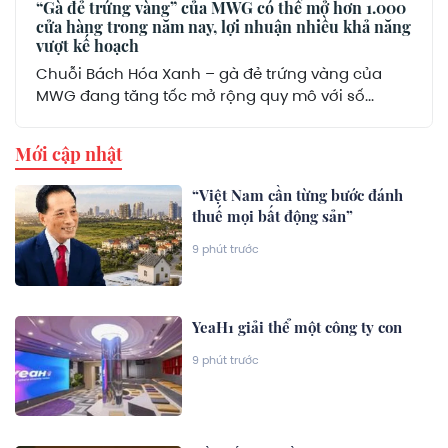
“Gà đẻ trứng vàng” của MWG có thể mở hơn 1.000
cửa hàng trong năm nay, lợi nhuận nhiều khả năng
vượt kế hoạch
Chuỗi Bách Hóa Xanh – gà đẻ trứng vàng của
MWG đang tăng tốc mở rộng quy mô với số...
Mới cập nhật
“Việt Nam cần từng bước đánh
thuế mọi bất động sản”
9 phút trước
YeaH1 giải thể một công ty con
9 phút trước