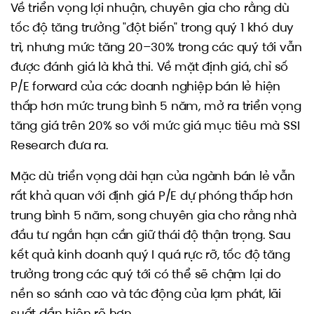
Về triển vọng lợi nhuận, chuyên gia cho rằng dù
tốc độ tăng trưởng "đột biến" trong quý 1 khó duy
trì, nhưng mức tăng 20–30% trong các quý tới vẫn
được đánh giá là khả thi. Về mặt định giá, chỉ số
P/E forward của các doanh nghiệp bán lẻ hiện
thấp hơn mức trung bình 5 năm, mở ra triển vọng
tăng giá trên 20% so với mức giá mục tiêu mà SSI
Research đưa ra.
Mặc dù triển vọng dài hạn của ngành bán lẻ vẫn
rất khả quan với định giá P/E dự phóng thấp hơn
trung bình 5 năm, song chuyên gia cho rằng nhà
đầu tư ngắn hạn cần giữ thái độ thận trọng. Sau
kết quả kinh doanh quý I quá rực rỡ, tốc độ tăng
trưởng trong các quý tới có thể sẽ chậm lại do
nền so sánh cao và tác động của lạm phát, lãi
suất dần hiện rõ hơn.