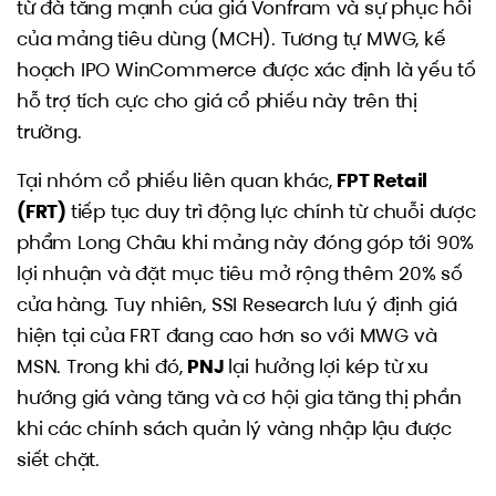
từ đà tăng mạnh của giá Vonfram và sự phục hồi
của mảng tiêu dùng (MCH). Tương tự MWG, kế
hoạch IPO WinCommerce được xác định là yếu tố
hỗ trợ tích cực cho giá cổ phiếu này trên thị
trường.
Tại nhóm cổ phiếu liên quan khác,
FPT Retail
(FRT)
tiếp tục duy trì động lực chính từ chuỗi dược
phẩm Long Châu khi mảng này đóng góp tới 90%
lợi nhuận và đặt mục tiêu mở rộng thêm 20% số
cửa hàng. Tuy nhiên, SSI Research lưu ý định giá
hiện tại của FRT đang cao hơn so với MWG và
MSN. Trong khi đó,
PNJ
lại hưởng lợi kép từ xu
hướng giá vàng tăng và cơ hội gia tăng thị phần
khi các chính sách quản lý vàng nhập lậu được
siết chặt.