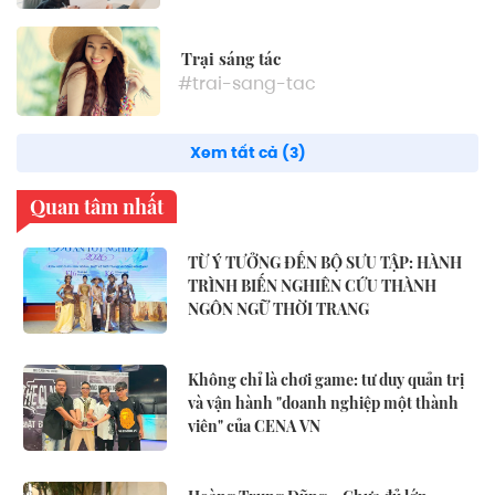
Trại sáng tác
#trai-sang-tac
Xem tất cả (3)
Quan tâm nhất
TỪ Ý TƯỞNG ĐẾN BỘ SƯU TẬP: HÀNH
TRÌNH BIẾN NGHIÊN CỨU THÀNH
NGÔN NGỮ THỜI TRANG
Không chỉ là chơi game: tư duy quản trị
và vận hành "doanh nghiệp một thành
viên" của CENA VN