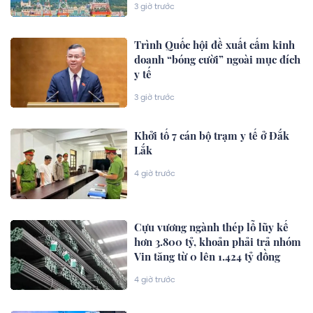
3 giờ trước
Trình Quốc hội đề xuất cấm kinh
doanh “bóng cười” ngoài mục đích
y tế
3 giờ trước
Khởi tố 7 cán bộ trạm y tế ở Đắk
Lắk
4 giờ trước
Cựu vương ngành thép lỗ lũy kế
hơn 3.800 tỷ, khoản phải trả nhóm
Vin tăng từ 0 lên 1.424 tỷ đồng
4 giờ trước