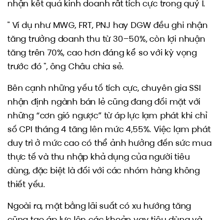
nhận kết quả kinh doanh rất tích cực trong quý I.
" Ví dụ như MWG, FRT, PNJ hay DGW đều ghi nhận
tăng trưởng doanh thu từ 30–50%, còn lợi nhuận
tăng trên 70%, cao hơn đáng kể so với kỳ vọng
trước đó ", ông Châu chia sẻ.
Bên cạnh những yếu tố tích cực, chuyên gia SSI
nhận định ngành bán lẻ cũng đang đối mặt với
những “cơn gió ngược” từ áp lực lạm phát khi chỉ
số CPI tháng 4 tăng lên mức 4,55%. Việc lạm phát
duy trì ở mức cao có thể ảnh hưởng đến sức mua
thực tế và thu nhập khả dụng của người tiêu
dùng, đặc biệt là đối với các nhóm hàng không
thiết yếu.
Ngoài ra, mặt bằng lãi suất có xu hướng tăng
cũng tạo áp lực lên các khoản vay tiêu dùng và