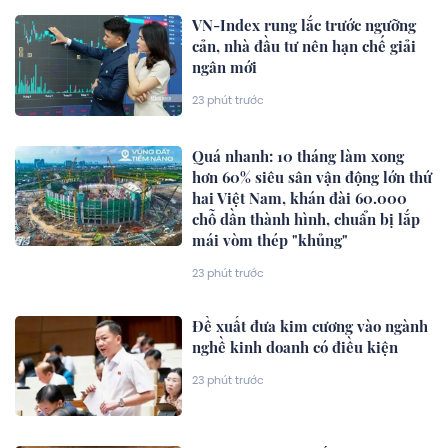
VN-Index rung lắc trước ngưỡng
cản, nhà đầu tư nên hạn chế giải
ngân mới
23 phút trước
Quá nhanh: 10 tháng làm xong
hơn 60% siêu sân vận động lớn thứ
hai Việt Nam, khán đài 60.000
chỗ dần thành hình, chuẩn bị lắp
mái vòm thép "khủng"
23 phút trước
Đề xuất đưa kim cương vào ngành
nghề kinh doanh có điều kiện
23 phút trước