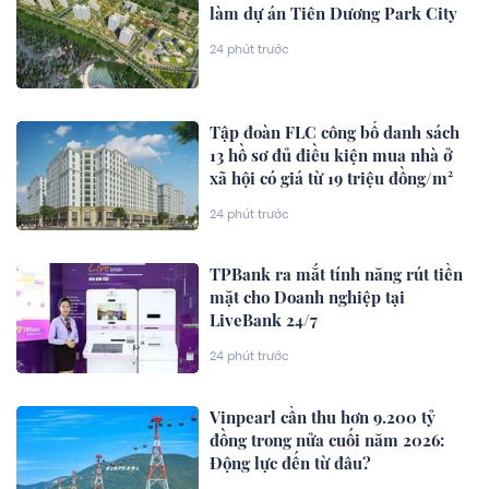
làm dự án Tiên Dương Park City
24 phút trước
Tập đoàn FLC công bố danh sách
13 hồ sơ đủ điều kiện mua nhà ở
xã hội có giá từ 19 triệu đồng/m²
24 phút trước
TPBank ra mắt tính năng rút tiền
mặt cho Doanh nghiệp tại
LiveBank 24/7
24 phút trước
Vinpearl cần thu hơn 9.200 tỷ
đồng trong nửa cuối năm 2026:
Động lực đến từ đâu?