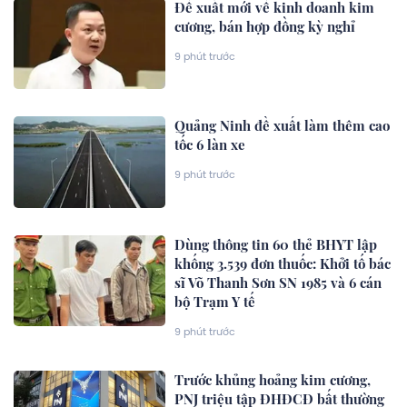
Đề xuất mới về kinh doanh kim
cương, bán hợp đồng kỳ nghỉ
9 phút trước
Quảng Ninh đề xuất làm thêm cao
tốc 6 làn xe
9 phút trước
Dùng thông tin 60 thẻ BHYT lập
khống 3.539 đơn thuốc: Khởi tố bác
sĩ Võ Thanh Sơn SN 1985 và 6 cán
bộ Trạm Y tế
9 phút trước
Trước khủng hoảng kim cương,
PNJ triệu tập ĐHĐCĐ bất thường