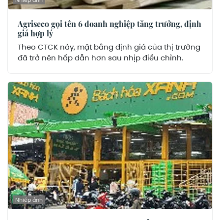
Agriseco gọi tên 6 doanh nghiệp tăng trưởng, định
giá hợp lý
Theo CTCK này, mặt bằng định giá của thị trường
đã trở nên hấp dẫn hơn sau nhịp điều chỉnh.
Nhiếp ảnh