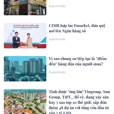
9 phút trước
CIMB hợp tác Fmarket, đưa quỹ
mở lên Ngân hàng số
9 phút trước
Vì sao chung cư tiếp tục là "điểm
đến" hàng đầu của người mua?
9 phút trước
Tỉnh được "ông lớn" Vingroup, Sun
Group, T&T... đổ về, đang xây sân
bay 5 sao top 10 thế giới, sắp đón
thêm 48 dự án với tổng vốn đầu tư
gần 7 tỷ USD