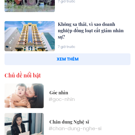
7 giờ trước
Không sa thải, vì sao doanh
nghiệp đồng loạt cắt giảm nhân
sự?
7 giờ trước
XEM THÊM
Chủ đề nổi bật
Góc nhìn
#goc-nhin
Chân dung Nghệ sĩ
#chan-dung-nghe-si