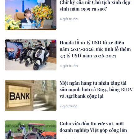
Chữ ký của nữ Chủ tịch xinh đẹp
sinh năm 1999 ra sao?
4 giờ trước
Honda lỗ 10 tỷ USD từ xe điện
năm 2025-2026, ước tính lỗ thêm
3,3 tỷ USD năm 2026-2027
4 giờ trước
Một ngân hàng tư nhân tăng tài
sản mạnh hơn cả Big4, bằng BIDV
và Agribank cộng lại
7 giờ trước
Cuba vừa đón tin cực vui, một
doanh nghiệp Việt góp công lớn