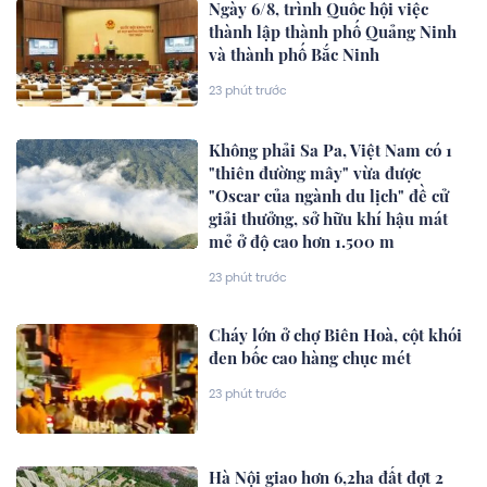
Ngày 6/8, trình Quốc hội việc
thành lập thành phố Quảng Ninh
và thành phố Bắc Ninh
23 phút trước
Không phải Sa Pa, Việt Nam có 1
"thiên đường mây" vừa được
"Oscar của ngành du lịch" đề cử
giải thưởng, sở hữu khí hậu mát
mẻ ở độ cao hơn 1.500 m
23 phút trước
Cháy lớn ở chợ Biên Hoà, cột khói
đen bốc cao hàng chục mét
23 phút trước
Hà Nội giao hơn 6,2ha đất đợt 2