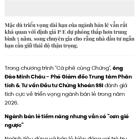
Mặc dù triển vọng dài hạn của ngành bán lẻ vẫn rất
khả quan với định giá P/E dự phóng thấp hơn trung
bình 5 năm, song chuyên gia cho rằng nhà đầu tư ngắn
hạn cần giữ thái độ thận trọng.
Trong chương trình "Cà phê cùng Chứng",
ông
Đào Minh Châu - Phó Giám đốc Trung tâm Phân
tích & Tư vấn Đầu tư Chứng khoán SSI
đánh giá
tích cực về triển vọng ngành bán lẻ trong năm
2026.
Ngành bán lẻ tiềm năng nhưng vẫn có "cơn gió
ngược"
Ngành tiêu dùng và bán lẻ hiện đóng vai trò trụ