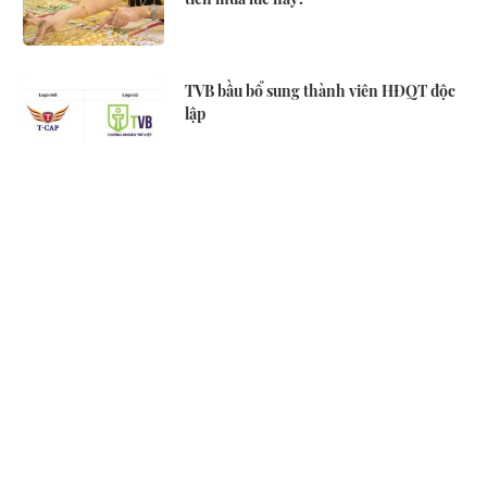
TVB bầu bổ sung thành viên HĐQT độc
lập
Chính thức: Quốc khánh năm nay,
người lao động được nghỉ lễ 5 ngày
Chân dung nữ đại gia Gen Z vừa về làm
Trợ lý Tổng Giám đốc Sacombank: 21
tuổi làm Tổng Giám đốc doanh nghiệp
hàng không vũ trụ, nắm giữ khối tài sản
hàng nghìn tỷ