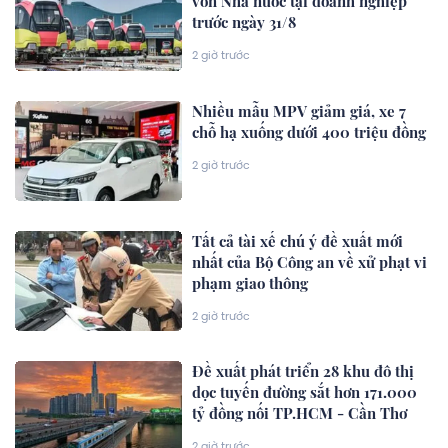
vốn Nhà nước tại doanh nghiệp
trước ngày 31/8
2 giờ trước
Nhiều mẫu MPV giảm giá, xe 7
chỗ hạ xuống dưới 400 triệu đồng
2 giờ trước
Tất cả tài xế chú ý đề xuất mới
nhất của Bộ Công an về xử phạt vi
phạm giao thông
2 giờ trước
Đề xuất phát triển 28 khu đô thị
dọc tuyến đường sắt hơn 171.000
tỷ đồng nối TP.HCM - Cần Thơ
2 giờ trước