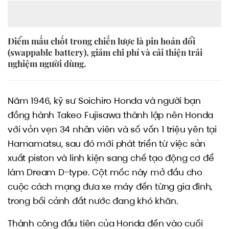
Điểm mấu chốt trong chiến lược là pin hoán đổi
(swappable battery), giảm chi phí và cải thiện trải
nghiệm người dùng.
Năm 1946, kỹ sư Soichiro Honda và người bạn
đồng hành Takeo Fujisawa thành lập nên Honda
với vỏn vẹn 34 nhân viên và số vốn 1 triệu yên tại
Hamamatsu, sau đó mới phát triển từ việc sản
xuất piston và linh kiện sang chế tạo động cơ để
làm Dream D-type. Cột mốc này mở đầu cho
cuộc cách mạng đưa xe máy đến từng gia đình,
trong bối cảnh đất nước đang khó khăn.
Thành công đầu tiên của Honda đến vào cuối