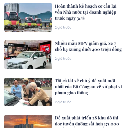
Hoàn thành kế hoạch cơ cấu lại
vốn Nhà nước tại doanh nghiệp
trước ngày 31/8
2 giờ trước
Nhiều mẫu MPV giảm giá, xe 7
chỗ hạ xuống dưới 400 triệu đồng
2 giờ trước
Tất cả tài xế chú ý đề xuất mới
nhất của Bộ Công an về xử phạt vi
phạm giao thông
2 giờ trước
Đề xuất phát triển 28 khu đô thị
dọc tuyến đường sắt hơn 171.000