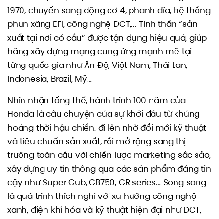
1970, chuyển sang động cơ 4, phanh đĩa, hệ thống
phun xăng EFI, công nghệ DCT,... Tinh thần “sản
xuất tại nơi có cầu” được tận dụng hiệu quả, giúp
hãng xây dựng mạng cung ứng mạnh mẽ tại
từng quốc gia như Ấn Độ, Việt Nam, Thái Lan,
Indonesia, Brazil, Mỹ…
Nhìn nhận tổng thể, hành trình 100 năm của
Honda là câu chuyện của sự khởi đầu từ khủng
hoảng thời hậu chiến, đi lên nhờ đổi mới kỹ thuật
và tiêu chuẩn sản xuất, rồi mở rộng sang thị
trường toàn cầu với chiến lược marketing sắc sảo,
xây dựng uy tín thông qua các sản phẩm đáng tin
cậy như Super Cub, CB750, CR series… Song song
là quá trình thích nghi với xu hướng công nghệ
xanh, điện khí hóa và kỹ thuật hiện đại như DCT,