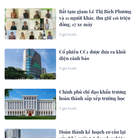
Bắt tạm giam Lê Thị Bích Phương
và 11 người khác, thu giữ 116 triệu
đồng, 17 xe máy
3 giờ trước
Cổ phiếu CC1 được đưa ra khỏi
diện cảnh báo
3 giờ trước
Chính phủ chỉ đạo khẩn trương
hoàn thành sắp xếp trường học
3 giờ trước
Hoàn thành kế hoạch cơ cấu lại