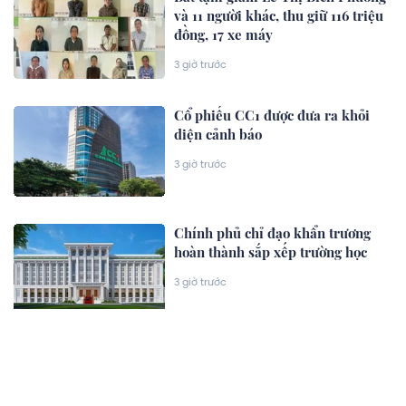
và 11 người khác, thu giữ 116 triệu
đồng, 17 xe máy
3 giờ trước
Cổ phiếu CC1 được đưa ra khỏi
diện cảnh báo
3 giờ trước
Chính phủ chỉ đạo khẩn trương
hoàn thành sắp xếp trường học
3 giờ trước
XEM THÊM
Chủ đề nổi bật