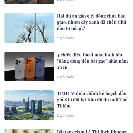
Hai dự án gần 9 tỷ đồng chưa bàn
giao, nhiều cây xanh đã chết: Chủ
đầu tư nói gì?
2 giờ trước
4 chiếc điện thoại màn hình lớn
"đáng đồng tiền bát gạo" nhất năm
2026
2 giờ trước
TP.HCM điều chỉnh kế hoạch đấu
giá 8 lô đất tại Khu đô thị mới Thủ
Thiêm
2 giờ trước
Bắt tạm giam Lê Thị Bích Phương