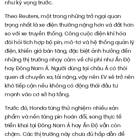
như kỳ vọng trước .
Theo Reuters, một trong những trở ngại quan
trọng nhất là xe điện thường nặng hơn và đắt hơn
so với xe truyền thống. Công cuộc điện khí hóa
đòi hỏi tích hợp bộ pin, mô-tơ và hệ thống quản lý
điện, khiến giá bán tăng, đặc biệt ảnh hưởng đến
những thị trường nhạy cảm về chi phí như Ấn Độ
hay Đông Nam Á. Người dùng tại châu Á có thói
quen di chuyển xa, tải nặng, vậy nên EV sẽ trở nên
khó tiếp cận nếu không có động thái đầu tư
mạnh vào cơ sở hạ tầng.
Trước đó, Honda từng thử nghiệm nhiều sản
phẩm và nền tảng pin hoán đổi, song thực tế
triển khai tại Đông Nam Á hay Ấn Độ vẫn còn
chậm. Các thị trường này chưa đủ hấp dẫn để