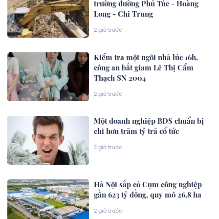
trường đường Phú Túc - Hoàng
Long - Chi Trung
2 giờ trước
Kiểm tra một ngôi nhà lúc 16h,
công an bắt giam Lê Thị Cẩm
Thạch SN 2004
2 giờ trước
Một doanh nghiệp BĐS chuẩn bị
chi hơn trăm tỷ trả cổ tức
2 giờ trước
Hà Nội sắp có Cụm công nghiệp
gần 623 tỷ đồng, quy mô 26,8 ha
2 giờ trước