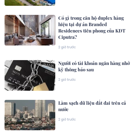
Có gì trong căn hộ duplex hàng
hiệu tại dự án Branded
Residences tiên phong của KĐT
Ciputra?
2 giờ trước
Người có tài khoản ngân hàng nhớ
kỹ thông báo sau
2 giờ trước
Làm sạch dữ liệu đất đai trên cả
nước
2 giờ trước