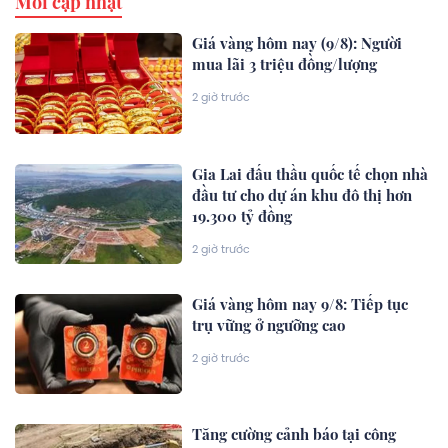
Mới cập nhật
Giá vàng hôm nay (9/8): Người
mua lãi 3 triệu đồng/lượng
2 giờ trước
Gia Lai đấu thầu quốc tế chọn nhà
đầu tư cho dự án khu đô thị hơn
19.300 tỷ đồng
2 giờ trước
Giá vàng hôm nay 9/8: Tiếp tục
trụ vững ở ngưỡng cao
2 giờ trước
Tăng cường cảnh báo tại công