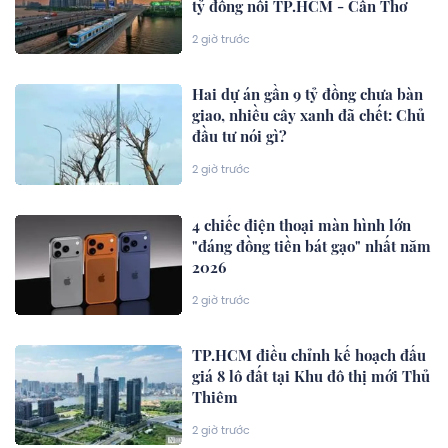
tỷ đồng nối TP.HCM - Cần Thơ
2 giờ trước
Hai dự án gần 9 tỷ đồng chưa bàn
giao, nhiều cây xanh đã chết: Chủ
đầu tư nói gì?
2 giờ trước
4 chiếc điện thoại màn hình lớn
"đáng đồng tiền bát gạo" nhất năm
2026
2 giờ trước
TP.HCM điều chỉnh kế hoạch đấu
giá 8 lô đất tại Khu đô thị mới Thủ
Thiêm
2 giờ trước