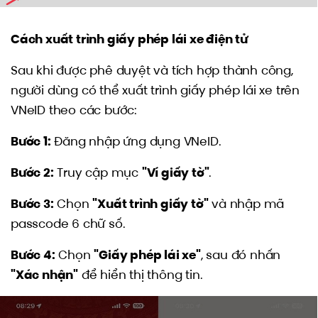
Cách xuất trình giấy phép lái xe điện tử
Sau khi được phê duyệt và tích hợp thành công,
người dùng có thể xuất trình giấy phép lái xe trên
VNeID theo các bước:
Bước 1:
Đăng nhập ứng dụng VNeID.
Bước 2:
Truy cập mục
"Ví giấy tờ"
.
Bước 3:
Chọn
"Xuất trình giấy tờ"
và nhập mã
passcode 6 chữ số.
Bước 4:
Chọn
"Giấy phép lái xe"
, sau đó nhấn
"Xác nhận"
để hiển thị thông tin.