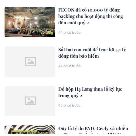
FECON đã có 10.000 tỷ đồng
backlog cho hoạt động thi công
đến cuối quý 2
44 phút trước
Sát hại con ruột để trục lợi 4,1 tỷ
đồng tiền bảo hiểm
44 phút trước
Đồ hộp Hạ Long thua lỗ kỷ lục
trong quý 2
45 phút trước
Đây là lý do BYD, Geely và nhiều
xe Trung Quốc ồ ạt vào Việt Nam