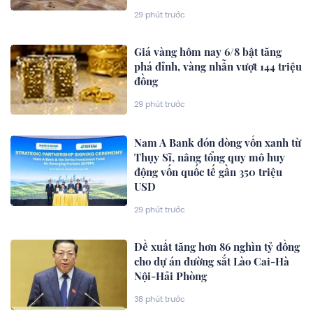
29 phút trước
Giá vàng hôm nay 6/8 bật tăng
phá đỉnh, vàng nhẫn vượt 144 triệu
đồng
29 phút trước
Nam A Bank đón dòng vốn xanh từ
Thụy Sĩ, nâng tổng quy mô huy
động vốn quốc tế gần 350 triệu
USD
29 phút trước
Đề xuất tăng hơn 86 nghìn tỷ đồng
cho dự án đường sắt Lào Cai-Hà
Nội-Hải Phòng
38 phút trước