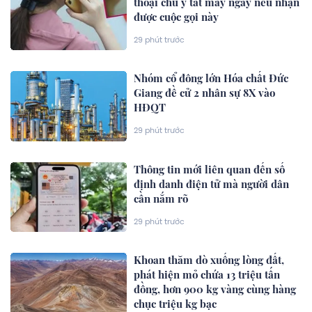
thoại chú ý tắt máy ngay nếu nhận
được cuộc gọi này
29 phút trước
Nhóm cổ đông lớn Hóa chất Đức
Giang đề cử 2 nhân sự 8X vào
HĐQT
29 phút trước
Thông tin mới liên quan đến số
định danh điện tử mà người dân
cần nắm rõ
29 phút trước
Khoan thăm dò xuống lòng đất,
phát hiện mỏ chứa 13 triệu tấn
đồng, hơn 900 kg vàng cùng hàng
chục triệu kg bạc