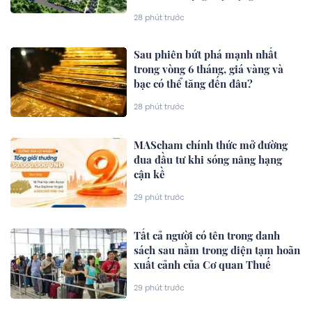
28 phút trước
Sau phiên bứt phá mạnh nhất
trong vòng 6 tháng, giá vàng và
bạc có thể tăng đến đâu?
28 phút trước
MAScham chính thức mở đường
đua đầu tư khi sóng nâng hạng
cận kề
29 phút trước
Tất cả người có tên trong danh
sách sau nằm trong diện tạm hoãn
xuất cảnh của Cơ quan Thuế
29 phút trước