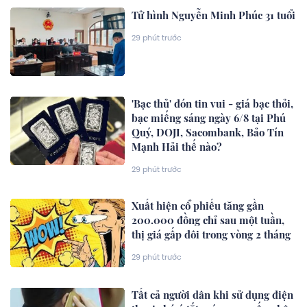
Tử hình Nguyễn Minh Phúc 31 tuổi
29 phút trước
'Bạc thủ' đón tin vui - giá bạc thỏi,
bạc miếng sáng ngày 6/8 tại Phú
Quý, DOJI, Sacombank, Bảo Tín
Mạnh Hải thế nào?
29 phút trước
Xuất hiện cổ phiếu tăng gần
200.000 đồng chỉ sau một tuần,
thị giá gấp đôi trong vòng 2 tháng
29 phút trước
Tất cả người dân khi sử dụng điện