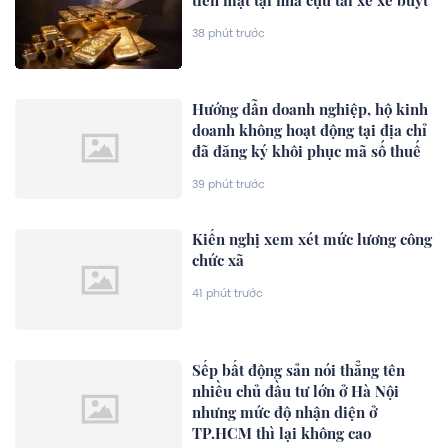
38 phút trước
Hướng dẫn doanh nghiệp, hộ kinh
doanh không hoạt động tại địa chỉ
đã đăng ký khôi phục mã số thuế
39 phút trước
Kiến nghị xem xét mức lương công
chức xã
41 phút trước
Sếp bất động sản nói thẳng tên
nhiều chủ đầu tư lớn ở Hà Nội
nhưng mức độ nhận diện ở
TP.HCM thì lại không cao