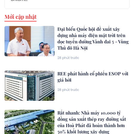
Mới cập nhật
Đại biểu Quốc hội đề xuất xây
dựng nhà máy điện mặt trời trên
dọc tuyến đường Vành đai 5 - Vùng
Thủ đô Hà Nội
28 phút trước
REE phát hành cổ phiếu ESOP với
giá hời
28 phút trước
Rất nhanh: Nhà máy 10.000 tỷ
đồng sản xuất thép ray đường sắt
của Hoà Phát đã hoàn thành hơn
50% khối lượng xây dựng