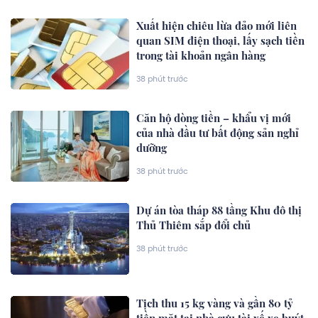
Xuất hiện chiêu lừa đảo mới liên
quan SIM điện thoại, lấy sạch tiền
trong tài khoản ngân hàng
38 phút trước
Căn hộ dòng tiền – khẩu vị mới
của nhà đầu tư bất động sản nghỉ
dưỡng
38 phút trước
Dự án tòa tháp 88 tầng Khu đô thị
Thủ Thiêm sắp đổi chủ
38 phút trước
Tịch thu 15 kg vàng và gần 80 tỷ
tiền mặt tại nhà cựu tài xế xe buýt