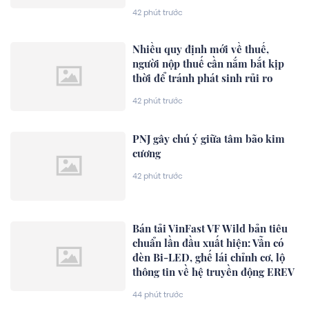
42 phút trước
Nhiều quy định mới về thuế,
người nộp thuế cần nắm bắt kịp
thời để tránh phát sinh rủi ro
42 phút trước
PNJ gây chú ý giữa tâm bão kim
cương
42 phút trước
Bán tải VinFast VF Wild bản tiêu
chuẩn lần đầu xuất hiện: Vẫn có
đèn Bi-LED, ghế lái chỉnh cơ, lộ
thông tin về hệ truyền động EREV
44 phút trước