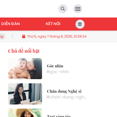
DIỄN ĐÀN
KẾT NỐI
Thứ 6, ngày 7 tháng 8, 2026, 21:38:37
đón đợt nắng nóng mới, chấm dứt mưa dông
Doanh nghiệp bả
Chủ đề nổi bật
Góc nhìn
#goc-nhin
Chân dung Nghệ sĩ
#chan-dung-nghe-si
Trại sáng tác