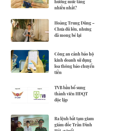
hưởng mức tăng
nhiều nhất?
Hoàng Trung Dũng –
Chưa đủ lớn, nhưng
đã mong bé lại
Công an cảnh báo hộ
kinh doanh sử dụng
loa thông báo chuyển
tiền
TVB bầu bổ sung
thành viên HĐQT
độc lập
Ra lệnh bắt tạm giam
giám đốc Trần Đình
Hải 47 tuổi