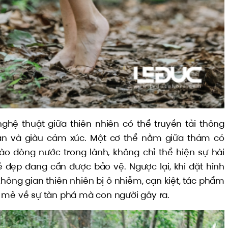
hệ thuật giữa thiên nhiên có thể truyền tải thông
an và giàu cảm xúc. Một cơ thể nằm giữa thảm cỏ
o dòng nước trong lành, không chỉ thể hiện sự hài
đẹp đang cần được bảo vệ. Ngược lại, khi đặt hình
hông gian thiên nhiên bị ô nhiễm, cạn kiệt, tác phẩm
 mẽ về sự tàn phá mà con người gây ra.