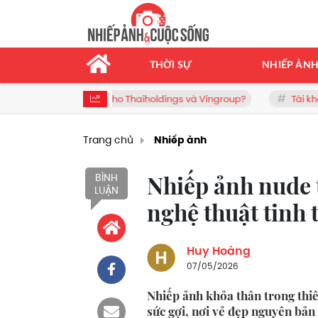
THỜI SỰ
NHIẾP ẢN
o Thaiholdings và Vingroup?
Tài khoản ngân hàng chưa từng đ
Trang chủ
Nhiếp ảnh
Nhiếp ảnh nude 
BÌNH
LUẬN
nghệ thuật tinh 
Huy Hoàng
07/05/2026
Nhiếp ảnh khỏa thân trong thiên
sức gợi, nơi vẻ đẹp nguyên bản