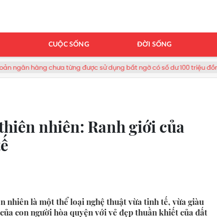
H
CUỘC SỐNG
ĐỜI SỐNG
ược sử dụng bất ngờ có số dư 100 triệu đồng
Miền Bắc sắp 
thiên nhiên: Ranh giới của
tế
 nhiên là một thể loại nghệ thuật vừa tinh tế, vừa giàu
 của con người hòa quyện với vẻ đẹp thuần khiết của đất