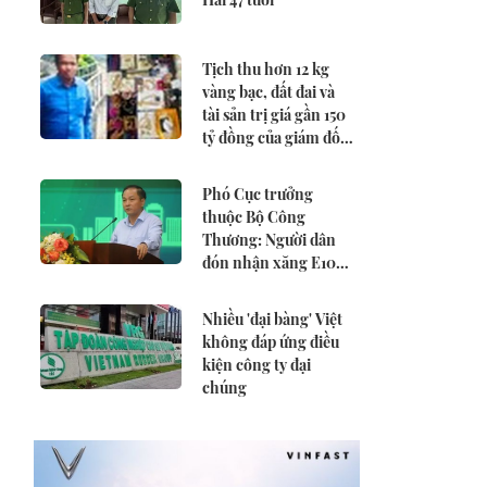
Tịch thu hơn 12 kg
vàng bạc, đất đai và
tài sản trị giá gần 150
tỷ đồng của giám đốc
công ty cấp thoát
nước
Phó Cục trưởng
thuộc Bộ Công
Thương: Người dân
đón nhận xăng E10
ngày càng tích cực
hơn
Nhiều 'đại bàng' Việt
không đáp ứng điều
kiện công ty đại
chúng