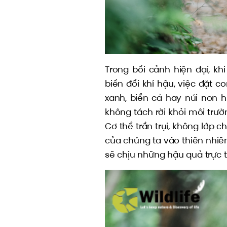
Trong bối cảnh hiện đại, kh
biến đổi khí hậu, việc đặt c
xanh, biển cả hay núi non h
không tách rời khỏi môi trườ
Cơ thể trần trụi, không lớp
của chúng ta vào thiên nhiên
sẽ chịu những hậu quả trực t