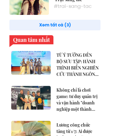
#trai-sang-tac
Xem tất cả (3)
Quan tâm nhất
TỪ Ý TƯỞNG ĐẾN
BỘ SƯU TẬP: HÀNH
TRÌNH BIẾN NGHIÊN
CỨU THÀNH NGÔN
NGỮ THỜI TRANG
Không chỉ là chơi
game: tư duy quản trị
và vận hành "doanh
nghiệp một thành
viên" của CENA VN
Lương công chức
tăng từ 1/7: Ai được