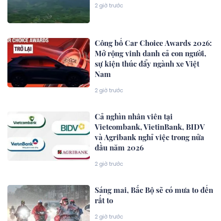
2 giờ trước
Công bố Car Choice Awards 2026:
Mở rộng vinh danh cả con người,
sự kiện thúc đẩy ngành xe Việt
Nam
2 giờ trước
Cả nghìn nhân viên tại
Vietcombank, VietinBank, BIDV
và Agribank nghỉ việc trong nửa
đầu năm 2026
2 giờ trước
Sáng mai, Bắc Bộ sẽ có mưa to đến
rất to
2 giờ trước