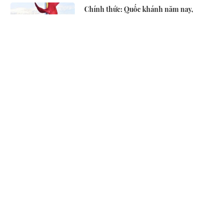
Chính thức: Quốc khánh năm nay,
người lao động được nghỉ lễ 5 ngày
TVB bầu bổ sung thành viên HĐQT độc
lập
Sự xuất hiện của những người thừa kế
ngân hàng
Phó Cục trưởng thuộc Bộ Công
Thương: Người dân đón nhận xăng E10
ngày càng tích cực hơn