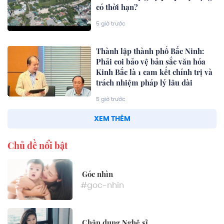
có thời hạn?
5 giờ trước
Thành lập thành phố Bắc Ninh:
Phải coi bảo vệ bản sắc văn hóa
Kinh Bắc là 1 cam kết chính trị và
trách nhiệm pháp lý lâu dài
5 giờ trước
XEM THÊM
Chủ đề nổi bật
Góc nhìn
#goc-nhin
Chân dung Nghệ sĩ