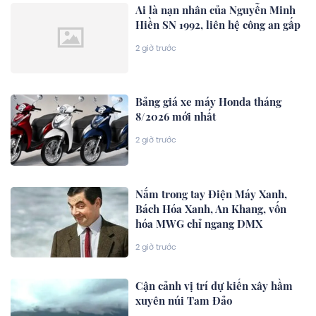
Ai là nạn nhân của Nguyễn Minh
Hiền SN 1992, liên hệ công an gấp
2 giờ trước
Bảng giá xe máy Honda tháng
8/2026 mới nhất
2 giờ trước
Nắm trong tay Điện Máy Xanh,
Bách Hóa Xanh, An Khang, vốn
hóa MWG chỉ ngang DMX
2 giờ trước
Cận cảnh vị trí dự kiến xây hầm
xuyên núi Tam Đảo