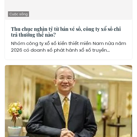
Cuộc sống
Thu chục nghìn tỷ từ bán vé số, công ty xổ số chi
trả thưởng thế nào?
Nhóm công ty xổ số kiến thiết miền Nam nửa năm
2026 có doanh số phát hành xổ số truyền...