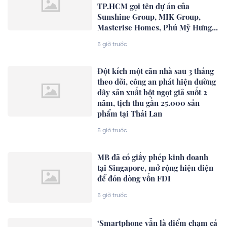
TP.HCM gọi tên dự án của
Sunshine Group, MIK Group,
Masterise Homes, Phú Mỹ Hưng...
5 giờ trước
Đột kích một căn nhà sau 3 tháng
theo dõi, công an phát hiện đường
dây sản xuất bột ngọt giả suốt 2
năm, tịch thu gần 25.000 sản
phẩm tại Thái Lan
5 giờ trước
MB đã có giấy phép kinh doanh
tại Singapore, mở rộng hiện diện
để đón dòng vốn FDI
5 giờ trước
‘Smartphone vẫn là điểm chạm cá