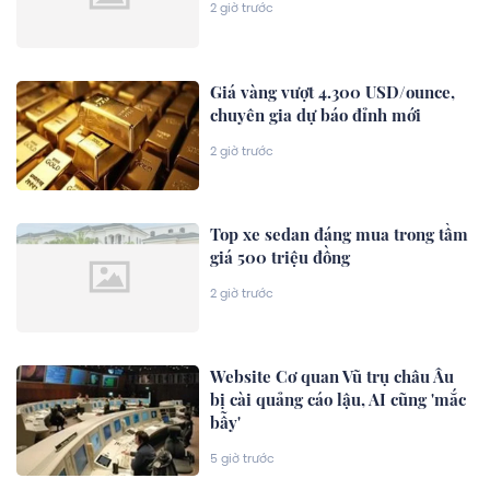
2 giờ trước
Giá vàng vượt 4.300 USD/ounce,
chuyên gia dự báo đỉnh mới
2 giờ trước
Top xe sedan đáng mua trong tầm
giá 500 triệu đồng
2 giờ trước
Website Cơ quan Vũ trụ châu Âu
bị cài quảng cáo lậu, AI cũng 'mắc
bẫy'
5 giờ trước