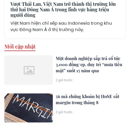
Vượt Thái Lan, Việt Nam trở thành thị trường lớn
thứ hai Đông Nam Á trong lĩnh vực hàng triệu
người dùng
Việt Nam hiện chỉ xếp sau Indonesia trong khu
vực Đông Nam Á ở thị trường này.
Mới cập nhật
Một doanh nghiệp sắp trả cổ tức
3.000 đồng/cp, duy trì “mưa tiền
mặt” suốt 15 năm qua
2 giờ trước
56 mã chứng khoán bị HoSE cắt
margin trong tháng 8
2 giờ trước