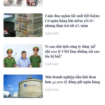
Cuộc đua ngầm lãi suất tiết kiệm:
Có ngân hàng lớn niêm yết 6%
nhưng thực trả tới 9%/năm
2 giờ trước
Vì sao chủ tịch công ty từng 'nổ'
chi 100 tỷ USD làm đường sắt cao
tốc bị bắt?
2 giờ trước
Một doanh nghiệp dầu khí đem
hơn 42.200 tỷ đồng gửi ngân hàng
2 giờ trước