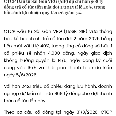
CTCP Đầu tư Sài Gòn VRG (SIP) dự chi hơn 968 tỷ
đồng trả cổ tức tiền mặt đợt 2/2025 tỉ lệ 40%, trong
bối cảnh lợi nhuận quý I/2026 giảm 5%.
CTCP Đầu tư Sài Gòn VRG (HoSE: SIP) vừa thông
báo kế hoạch chi trả cổ tức đợt 2 năm 2025 bằng
tiền mặt với tỉ lệ 40%, tương ứng cổ đông sở hữu 1
cổ phiếu sẽ nhận 4.000 đồng. Ngày giao dịch
không hưởng quyền là 14/5, ngày đăng ký cuối
cùng vào 15/5 và thời gian thanh toán dự kiến
ngày 5/6/2026.
Với hơn 242,1 triệu cổ phiếu đang lưu hành, doanh
nghiệp dự kiến chi hơn 968 tỷ đồng cho đợt thanh
toán cổ tức lần này.
Theo cơ cấu cổ đông tại ngày 31/3/2026, CTCP