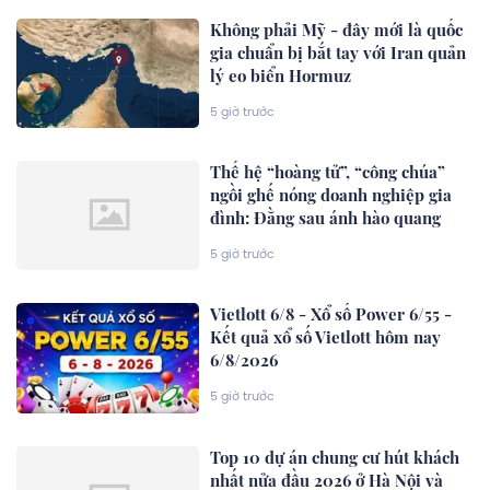
Không phải Mỹ - đây mới là quốc
gia chuẩn bị bắt tay với Iran quản
lý eo biển Hormuz
5 giờ trước
Thế hệ “hoàng tử”, “công chúa”
ngồi ghế nóng doanh nghiệp gia
đình: Đằng sau ánh hào quang
5 giờ trước
Vietlott 6/8 - Xổ số Power 6/55 -
Kết quả xổ số Vietlott hôm nay
6/8/2026
5 giờ trước
Top 10 dự án chung cư hút khách
nhất nửa đầu 2026 ở Hà Nội và