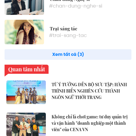
#chan-dung-nghe-si
Trại sáng tác
#trai-sang-tac
Xem tất cả (3)
Quan tâm nhất
TỪ Ý TƯỞNG ĐẾN BỘ SƯU TẬP: HÀNH
TRÌNH BIẾN NGHIÊN CỨU THÀNH
NGÔN NGỮ THỜI TRANG
Không chỉ là chơi game: tư duy quản trị
và vận hành "doanh nghiệp một thành
viên" của CENA VN