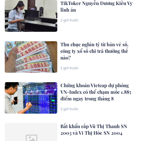
TikToker Nguyễn Dương Kiều Vy
lĩnh án
2 giờ trước
Thu chục nghìn tỷ từ bán vé số,
công ty xổ số chi trả thưởng thế
nào?
2 giờ trước
Chứng khoán Vietcap dự phóng
VN-Index có thể chạm mốc 1.885
điểm ngay trong tháng 8
2 giờ trước
Bắt khẩn cấp Vũ Thị Thanh SN
2003 và Vi Thị Hòe SN 2004