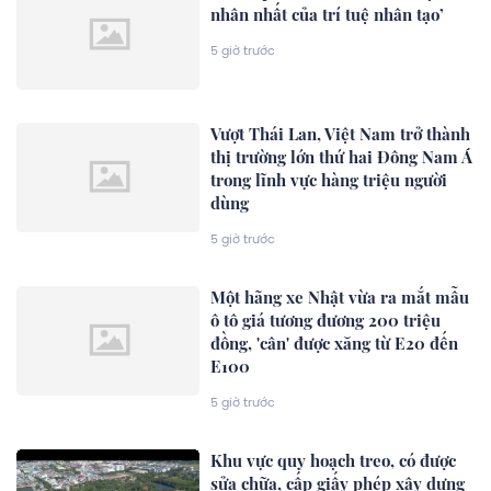
nhân nhất của trí tuệ nhân tạo’
5 giờ trước
Vượt Thái Lan, Việt Nam trở thành
thị trường lớn thứ hai Đông Nam Á
trong lĩnh vực hàng triệu người
dùng
5 giờ trước
Một hãng xe Nhật vừa ra mắt mẫu
ô tô giá tương đương 200 triệu
đồng, 'cân' được xăng từ E20 đến
E100
5 giờ trước
Khu vực quy hoạch treo, có được
sửa chữa, cấp giấy phép xây dựng