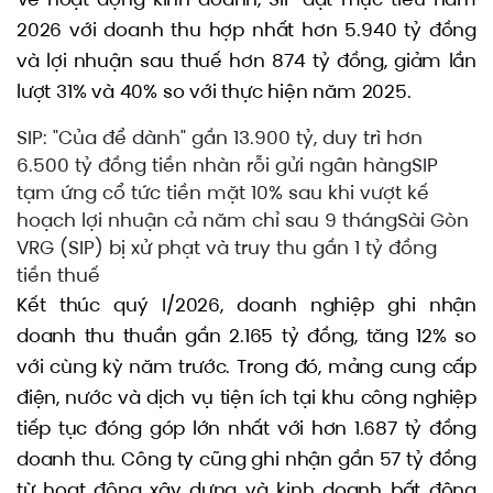
2026 với doanh thu hợp nhất hơn 5.940 tỷ đồng
và lợi nhuận sau thuế hơn 874 tỷ đồng, giảm lần
lượt 31% và 40% so với thực hiện năm 2025.
SIP: "Của để dành" gần 13.900 tỷ, duy trì hơn
6.500 tỷ đồng tiền nhàn rỗi gửi ngân hàngSIP
tạm ứng cổ tức tiền mặt 10% sau khi vượt kế
hoạch lợi nhuận cả năm chỉ sau 9 thángSài Gòn
VRG (SIP) bị xử phạt và truy thu gần 1 tỷ đồng
tiền thuế
Kết thúc quý I/2026, doanh nghiệp ghi nhận
doanh thu thuần gần 2.165 tỷ đồng, tăng 12% so
với cùng kỳ năm trước. Trong đó, mảng cung cấp
điện, nước và dịch vụ tiện ích tại khu công nghiệp
tiếp tục đóng góp lớn nhất với hơn 1.687 tỷ đồng
doanh thu. Công ty cũng ghi nhận gần 57 tỷ đồng
từ hoạt động xây dựng và kinh doanh bất động